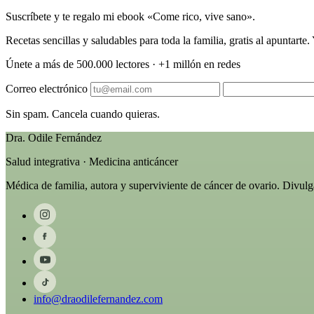
Suscríbete y te regalo mi ebook «Come rico, vive sano».
Recetas sencillas y saludables para toda la familia, gratis al apuntart
Únete a más de 500.000 lectores · +1 millón en redes
Correo electrónico
Sin spam. Cancela cuando quieras.
Dra. Odile Fernández
Salud integrativa · Medicina anticáncer
Médica de familia, autora y superviviente de cáncer de ovario. Divul
info@draodilefernandez.com