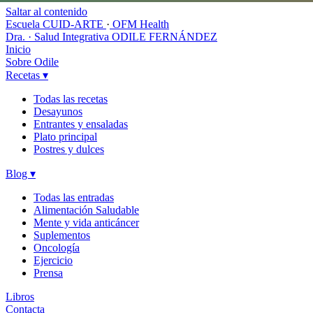
Saltar al contenido
Escuela CUID-ARTE
·
OFM Health
Dra. · Salud Integrativa
ODILE FERNÁNDEZ
Inicio
Sobre Odile
Recetas
▾
Todas las recetas
Desayunos
Entrantes y ensaladas
Plato principal
Postres y dulces
Blog
▾
Todas las entradas
Alimentación Saludable
Mente y vida anticáncer
Suplementos
Oncología
Ejercicio
Prensa
Libros
Contacta