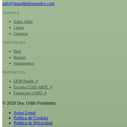
info@draodilefernandez.com
CONOCE
Sobre Odile
Libros
Contacta
CONTENIDO
Blog
Recetas
Suplementos
PROYECTOS
OFM Health ↗
Escuela CUID-ARTE ↗
Fundación UAPO ↗
© 2026 Dra. Odile Fernández
Aviso Legal
Política de Cookies
Política de Privacidad