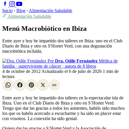
Inicio
›
Blog
›
Alimentación Saludable
Alimentación Saludable
Menú Macrobiótico en Ibiza
Entre ayer y hoy he impartido dos talleres en Ibiza: uno en el Club
Diario de Ibiza y otro en S'Hortet Verd, con una degustación
macrobiótica incluida.
Por
Dra. Odile Fernández
Médica de
familia · superviviente de cáncer · autora de 8 libros
4 de octubre de 2012
Actualizado el
6 de julio de 2026
1 min de
lectura
Entre ayer y hoy he impartido dos talleres en la espectacular isla de
Ibiza. Uno en el Club Diario de Ibiza y otro en S’Hortet Verd.
Tengo que dar las gracias a todos los asistentes, habéis sido muchos
los que os habéis acercado a escucharme y ha sido un placer estar
con vosotros. La conexión ha sido genial.
Quiero dar las gracias a S’Hortet Verd y la Asociación de