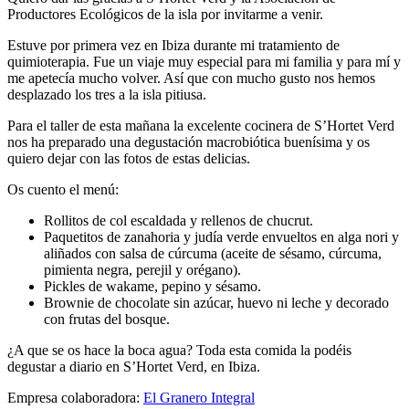
Productores Ecológicos de la isla por invitarme a venir.
Estuve por primera vez en Ibiza durante mi tratamiento de
quimioterapia. Fue un viaje muy especial para mi familia y para mí y
me apetecía mucho volver. Así que con mucho gusto nos hemos
desplazado los tres a la isla pitiusa.
Para el taller de esta mañana la excelente cocinera de S’Hortet Verd
nos ha preparado una degustación macrobiótica buenísima y os
quiero dejar con las fotos de estas delicias.
Os cuento el menú:
Rollitos de col escaldada y rellenos de chucrut.
Paquetitos de zanahoria y judía verde envueltos en alga nori y
aliñados con salsa de cúrcuma (aceite de sésamo, cúrcuma,
pimienta negra, perejil y orégano).
Pickles de wakame, pepino y sésamo.
Brownie de chocolate sin azúcar, huevo ni leche y decorado
con frutas del bosque.
¿A que se os hace la boca agua? Toda esta comida la podéis
degustar a diario en S’Hortet Verd, en Ibiza.
Empresa colaboradora:
El Granero Integral