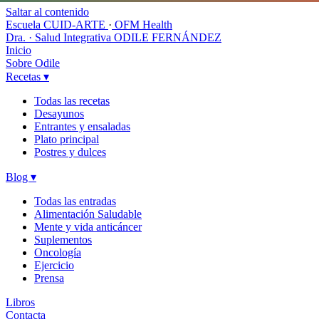
Saltar al contenido
Escuela CUID-ARTE
·
OFM Health
Dra. · Salud Integrativa
ODILE FERNÁNDEZ
Inicio
Sobre Odile
Recetas
▾
Todas las recetas
Desayunos
Entrantes y ensaladas
Plato principal
Postres y dulces
Blog
▾
Todas las entradas
Alimentación Saludable
Mente y vida anticáncer
Suplementos
Oncología
Ejercicio
Prensa
Libros
Contacta