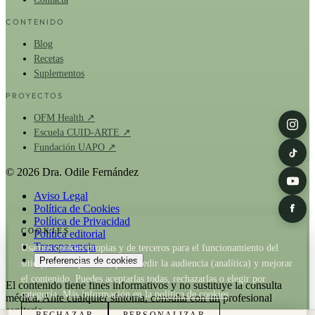
CONTENIDO
Blog
Recetas
Suplementos
PROYECTOS
OFM Health ↗
Escuela CUID-ARTE ↗
Fundación UAPO ↗
© 2026 Dra. Odile Fernández
Aviso Legal
Política de Cookies
Política de Privacidad
COOKIES
Política editorial
Transparencia
Usamos cookies propias y de terceros para el funcionamiento del
Preferencias de cookies
sitio y, con tu permiso, para medir la audiencia (analítica) y mejorar
el contenido. Puedes aceptarlas todas, rechazarlas o elegir por
El contenido tiene fines informativos y no sustituye la consulta
categoría. Más información en la
política de cookies
.
médica. Ante cualquier síntoma, consulta con un profesional
sanitario.
RECHAZAR
PERSONALIZAR