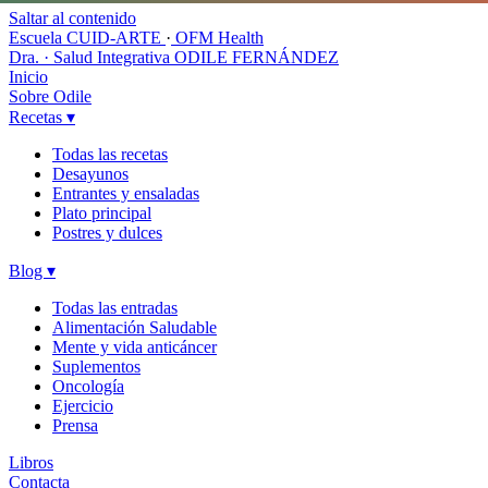
Saltar al contenido
Escuela CUID-ARTE
·
OFM Health
Dra. · Salud Integrativa
ODILE FERNÁNDEZ
Inicio
Sobre Odile
Recetas
▾
Todas las recetas
Desayunos
Entrantes y ensaladas
Plato principal
Postres y dulces
Blog
▾
Todas las entradas
Alimentación Saludable
Mente y vida anticáncer
Suplementos
Oncología
Ejercicio
Prensa
Libros
Contacta