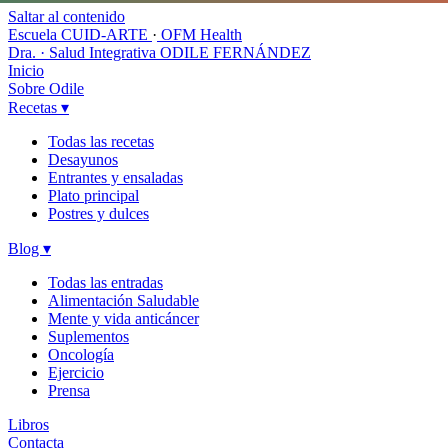
Saltar al contenido
Escuela CUID-ARTE
·
OFM Health
Dra. · Salud Integrativa
ODILE FERNÁNDEZ
Inicio
Sobre Odile
Recetas
▾
Todas las recetas
Desayunos
Entrantes y ensaladas
Plato principal
Postres y dulces
Blog
▾
Todas las entradas
Alimentación Saludable
Mente y vida anticáncer
Suplementos
Oncología
Ejercicio
Prensa
Libros
Contacta