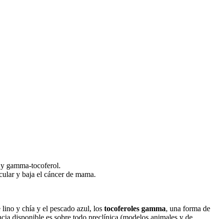
a y gamma-tocoferol.
cular y baja el cáncer de mama.
 lino y chía y el pescado azul, los
tocoferoles gamma
, una forma de
encia disponible es sobre todo preclínica (modelos animales y de