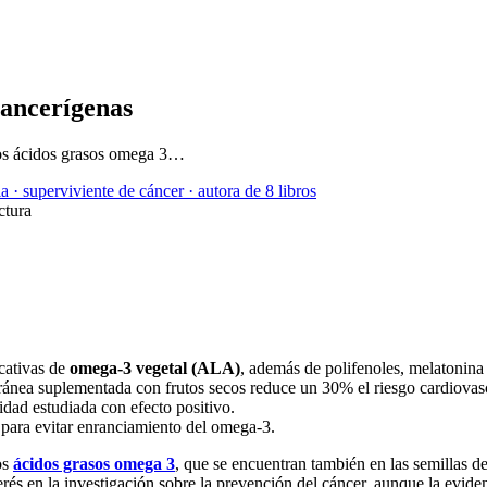
cancerígenas
 los ácidos grasos omega 3…
a · superviviente de cáncer · autora de 8 libros
ctura
icativas de
omega-3 vegetal (ALA)
, además de polifenoles, melatonin
ánea suplementada con frutos secos reduce un 30% el riesgo cardiovas
idad estudiada con efecto positivo.
o para evitar enranciamiento del omega-3.
os
ácidos grasos omega 3
, que se encuentran también en las semillas de
terés en la investigación sobre la prevención del cáncer, aunque la evid