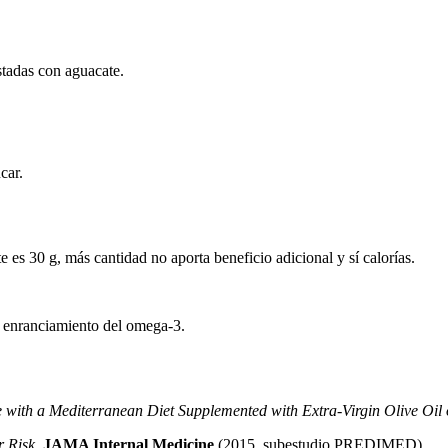
stadas con aguacate.
car.
nte es 30 g, más cantidad no aporta beneficio adicional y sí calorías.
el enranciamiento del omega-3.
 with a Mediterranean Diet Supplemented with Extra-Virgin Olive Oil 
r Risk
.
JAMA Internal Medicine
(2015, subestudio PREDIMED)