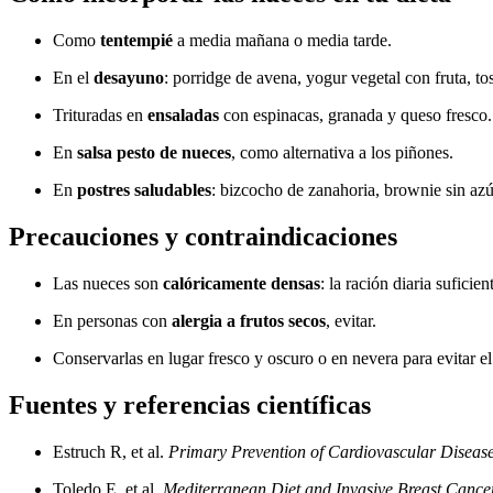
Como
tentempié
a media mañana o media tarde.
En el
desayuno
: porridge de avena, yogur vegetal con fruta, to
Trituradas en
ensaladas
con espinacas, granada y queso fresco.
En
salsa pesto de nueces
, como alternativa a los piñones.
En
postres saludables
: bizcocho de zanahoria, brownie sin azú
Precauciones y contraindicaciones
Las nueces son
calóricamente densas
: la ración diaria suficie
En personas con
alergia a frutos secos
, evitar.
Conservarlas en lugar fresco y oscuro o en nevera para evitar 
Fuentes y referencias científicas
Estruch R, et al.
Primary Prevention of Cardiovascular Disease
Toledo E, et al.
Mediterranean Diet and Invasive Breast Cance