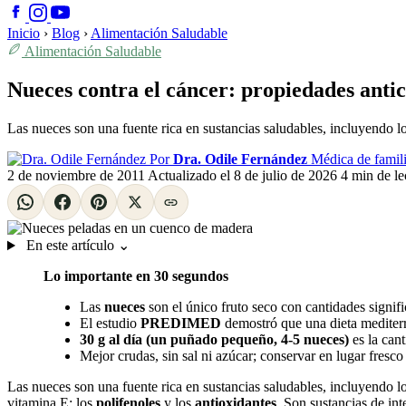
Inicio
›
Blog
›
Alimentación Saludable
Alimentación Saludable
Nueces contra el cáncer: propiedades anti
Las nueces son una fuente rica en sustancias saludables, incluyendo
Por
Dra. Odile Fernández
Médica de famili
2 de noviembre de 2011
Actualizado el
8 de julio de 2026
4 min de le
En este artículo
⌄
Lo importante en 30 segundos
Las
nueces
son el único fruto seco con cantidades signif
El estudio
PREDIMED
demostró que una dieta mediterr
30 g al día (un puñado pequeño, 4-5 nueces)
es la cant
Mejor crudas, sin sal ni azúcar; conservar en lugar fresc
Las nueces son una fuente rica en sustancias saludables, incluyendo l
vitamina E; los
polifenoles
y los
antioxidantes
. Son sustancias de in