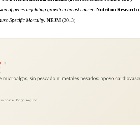
on of genes regulating growth in breast cancer
.
Nutrition Research
(
use-Specific Mortality
.
NEJM
(2013)
ILE
M
microalgas, sin pescado ni metales pesados: apoyo cardiovascul
sin coste · Pago seguro