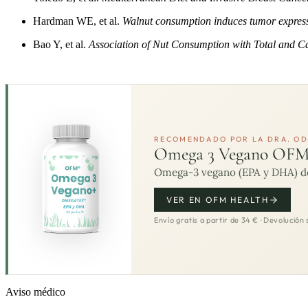
Hardman WE, et al.
Walnut consumption induces tumor expressi
Bao Y, et al.
Association of Nut Consumption with Total and Ca
RECOMENDADO POR LA DRA. OD
Omega 3 Vegano OF
Omega-3 vegano (EPA y DHA) de 
VER EN OFM HEALTH
Envío gratis a partir de 34 € · Devolución 
Aviso médico