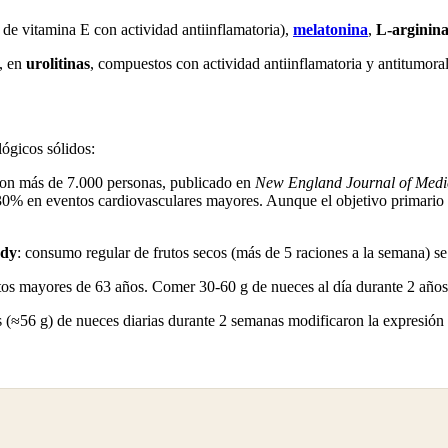
de vitamina E con actividad antiinflamatoria),
melatonina
,
L-arginin
a, en
urolitinas
, compuestos con actividad antiinflamatoria y antitumora
lógicos sólidos:
 con más de 7.000 personas, publicado en
New England Journal of Medi
 30% en eventos cardiovasculares mayores. Aunque el objetivo primario e
udy
: consumo regular de frutos secos (más de 5 raciones a la semana) se
tos mayores de 63 años. Comer 30-60 g de nueces al día durante 2 años m
s (≈56 g) de nueces diarias durante 2 semanas modificaron la expresió