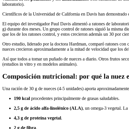
laboratorio).
Científicos de la Universidad de California en Davis han demostrado q
El equipo del investigador Paul Davis alimentó a ratones de laborator
g) durante dos meses. Un grupo control de ratones siguió la misma di
que los de los ratones control, y estos crecieron además un 30 por cie
Otro estudio, liderado por la doctora Hardman, comparó ratones con c
nueces crecieron aproximadamente a la mitad de velocidad que los de
Así que todos a tomar un puñado de nueces a diario. Otros frutos secos
(estudios in vitro y en modelos animales).
Composición nutricional: por qué la nuez e
Una ración de 30 g de nueces (4-5 unidades) aporta aproximadamente
190 kcal
procedentes principalmente de grasas saludables.
2,5 g de ácido alfa-linolénico (ALA)
, un omega-3 vegetal. La 
4,3 g de proteína vegetal
.
2 g de fibra
.