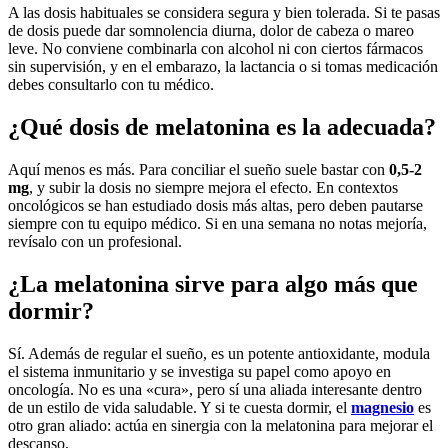
A las dosis habituales se considera segura y bien tolerada. Si te pasas
de dosis puede dar somnolencia diurna, dolor de cabeza o mareo
leve. No conviene combinarla con alcohol ni con ciertos fármacos
sin supervisión, y en el embarazo, la lactancia o si tomas medicación
debes consultarlo con tu médico.
¿Qué dosis de melatonina es la adecuada?
Aquí menos es más. Para conciliar el sueño suele bastar con
0,5-2
mg
, y subir la dosis no siempre mejora el efecto. En contextos
oncológicos se han estudiado dosis más altas, pero deben pautarse
siempre con tu equipo médico. Si en una semana no notas mejoría,
revísalo con un profesional.
¿La melatonina sirve para algo más que
dormir?
Sí. Además de regular el sueño, es un potente antioxidante, modula
el sistema inmunitario y se investiga su papel como apoyo en
oncología. No es una «cura», pero sí una aliada interesante dentro
de un estilo de vida saludable. Y si te cuesta dormir, el
magnesio
es
otro gran aliado: actúa en sinergia con la melatonina para mejorar el
descanso.