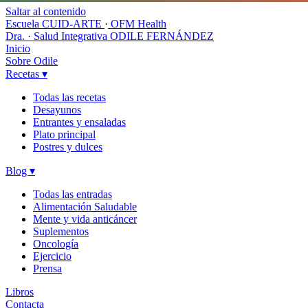
Saltar al contenido
Escuela CUID-ARTE
·
OFM Health
Dra. · Salud Integrativa
ODILE FERNÁNDEZ
Inicio
Sobre Odile
Recetas
▾
Todas las recetas
Desayunos
Entrantes y ensaladas
Plato principal
Postres y dulces
Blog
▾
Todas las entradas
Alimentación Saludable
Mente y vida anticáncer
Suplementos
Oncología
Ejercicio
Prensa
Libros
Contacta