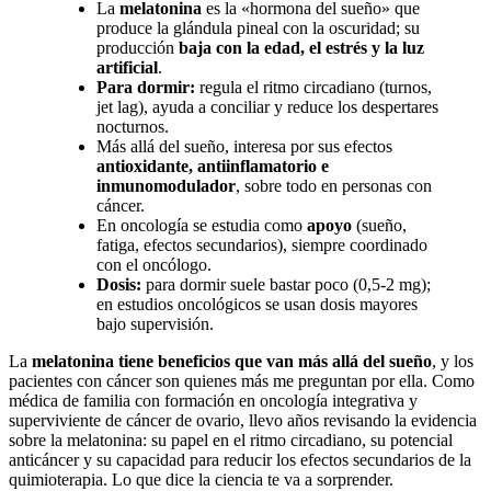
La
melatonina
es la «hormona del sueño» que
produce la glándula pineal con la oscuridad; su
producción
baja con la edad, el estrés y la luz
artificial
.
Para dormir:
regula el ritmo circadiano (turnos,
jet lag), ayuda a conciliar y reduce los despertares
nocturnos.
Más allá del sueño, interesa por sus efectos
antioxidante, antiinflamatorio e
inmunomodulador
, sobre todo en personas con
cáncer.
En oncología se estudia como
apoyo
(sueño,
fatiga, efectos secundarios), siempre coordinado
con el oncólogo.
Dosis:
para dormir suele bastar poco (0,5-2 mg);
en estudios oncológicos se usan dosis mayores
bajo supervisión.
La
melatonina tiene beneficios que van más allá del sueño
, y los
pacientes con cáncer son quienes más me preguntan por ella. Como
médica de familia con formación en oncología integrativa y
superviviente de cáncer de ovario, llevo años revisando la evidencia
sobre la melatonina: su papel en el ritmo circadiano, su potencial
anticáncer y su capacidad para reducir los efectos secundarios de la
quimioterapia. Lo que dice la ciencia te va a sorprender.