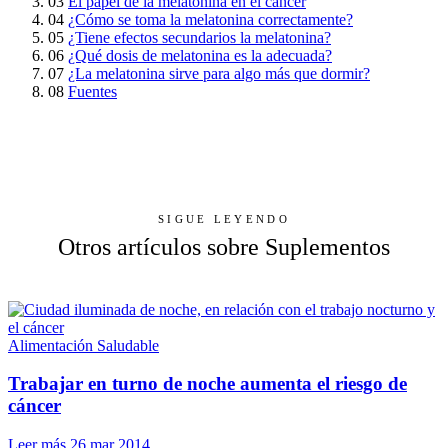
03
El papel de la melatonina en el cáncer
04
¿Cómo se toma la melatonina correctamente?
05
¿Tiene efectos secundarios la melatonina?
06
¿Qué dosis de melatonina es la adecuada?
07
¿La melatonina sirve para algo más que dormir?
08
Fuentes
SIGUE LEYENDO
Otros artículos sobre Suplementos
Alimentación Saludable
Trabajar en turno de noche aumenta el riesgo de
cáncer
Leer más
26 mar 2014