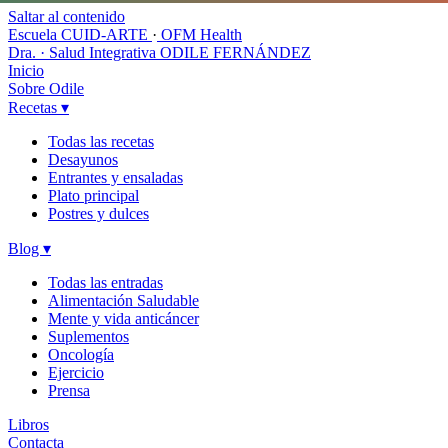
Saltar al contenido
Escuela CUID-ARTE
·
OFM Health
Dra. · Salud Integrativa
ODILE FERNÁNDEZ
Inicio
Sobre Odile
Recetas
▾
Todas las recetas
Desayunos
Entrantes y ensaladas
Plato principal
Postres y dulces
Blog
▾
Todas las entradas
Alimentación Saludable
Mente y vida anticáncer
Suplementos
Oncología
Ejercicio
Prensa
Libros
Contacta