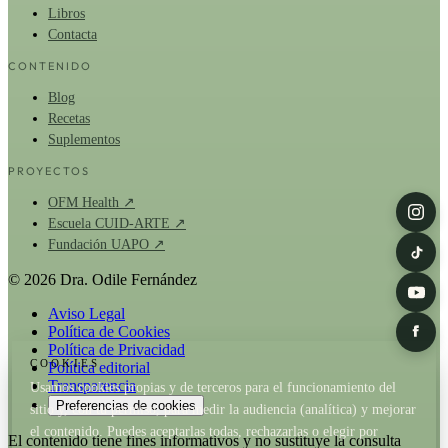
Libros
Contacta
CONTENIDO
Blog
Recetas
Suplementos
PROYECTOS
OFM Health ↗
Escuela CUID-ARTE ↗
Fundación UAPO ↗
© 2026 Dra. Odile Fernández
Aviso Legal
Política de Cookies
Política de Privacidad
COOKIES
Política editorial
Transparencia
Usamos cookies propias y de terceros para el funcionamiento del
Preferencias de cookies
sitio y, con tu permiso, para medir la audiencia (analítica) y mejorar
el contenido. Puedes aceptarlas todas, rechazarlas o elegir por
El contenido tiene fines informativos y no sustituye la consulta