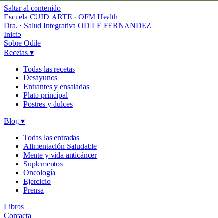
Saltar al contenido
Escuela CUID-ARTE
·
OFM Health
Dra. · Salud Integrativa
ODILE FERNÁNDEZ
Inicio
Sobre Odile
Recetas
▾
Todas las recetas
Desayunos
Entrantes y ensaladas
Plato principal
Postres y dulces
Blog
▾
Todas las entradas
Alimentación Saludable
Mente y vida anticáncer
Suplementos
Oncología
Ejercicio
Prensa
Libros
Contacta