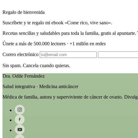
Regalo de bienvenida
Suscríbete y te regalo mi ebook «Come rico, vive sano».
Recetas sencillas y saludables para toda la familia, gratis al apuntart
Únete a más de 500.000 lectores · +1 millón en redes
Correo electrónico
Sin spam. Cancela cuando quieras.
Dra. Odile Fernández
Salud integrativa · Medicina anticáncer
Médica de familia, autora y superviviente de cáncer de ovario. Divul