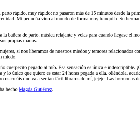
 parto rápido, muy rápido: no pasaron más de 15 minutos desde la prim
serenidad. Mi pequeña vino al mundo de forma muy tranquila. Su herman
ada la bañera de parto, música relajante y velas para cuando llegase el 
 sus propias manos.
ujeres, si nos liberamos de nuestros miedos y temores relacionados con 
in miedo.
ño cuerpecito pegado al mío. Esa sensación es única e indescriptible. 
 y lo único que quiero es estar 24 horas pegada a ella, oliéndola, ac
os creáis que va a ser tan fácil libraros de mí, jejeje. Las hormonas d
 ha hecho
Magda Gutiérrez
.