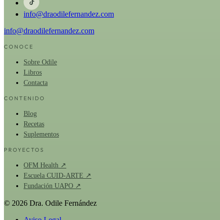
info@draodilefernandez.com
info@draodilefernandez.com
CONOCE
Sobre Odile
Libros
Contacta
CONTENIDO
Blog
Recetas
Suplementos
PROYECTOS
OFM Health ↗
Escuela CUID-ARTE ↗
Fundación UAPO ↗
© 2026 Dra. Odile Fernández
Aviso Legal