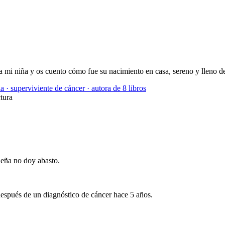
 mi niña y os cuento cómo fue su nacimiento en casa, sereno y lleno d
a · superviviente de cáncer · autora de 8 libros
tura
ueña no doy abasto.
después de un diagnóstico de cáncer hace 5 años.