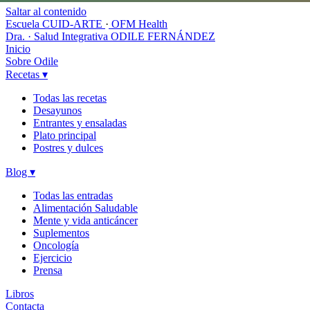
Saltar al contenido
Escuela CUID-ARTE
·
OFM Health
Dra. · Salud Integrativa
ODILE FERNÁNDEZ
Inicio
Sobre Odile
Recetas
▾
Todas las recetas
Desayunos
Entrantes y ensaladas
Plato principal
Postres y dulces
Blog
▾
Todas las entradas
Alimentación Saludable
Mente y vida anticáncer
Suplementos
Oncología
Ejercicio
Prensa
Libros
Contacta