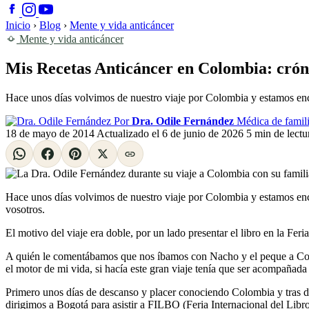
Inicio
›
Blog
›
Mente y vida anticáncer
Mente y vida anticáncer
Mis Recetas Anticáncer en Colombia: cróni
Hace unos días volvimos de nuestro viaje por Colombia y estamos enc
Por
Dra. Odile Fernández
Médica de famili
18 de mayo de 2014
Actualizado el
6 de junio de 2026
5 min de lectu
Hace unos días volvimos de nuestro viaje por Colombia y estamos enca
vosotros.
El motivo del viaje era doble, por un lado presentar el libro en la Fer
A quién le comentábamos que nos íbamos con Nacho y el peque a Colom
el motor de mi vida, si hacía este gran viaje tenía que ser acompaña
Primero unos días de descanso y placer conociendo Colombia y tras de
dirigimos a Bogotá para asistir a FILBO (Feria Internacional del Lib