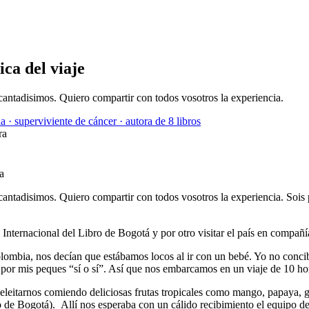
ca del viaje
antadisimos. Quiero compartir con todos vosotros la experiencia.
a · superviviente de cáncer · autora de 8 libros
ra
ntadisimos. Quiero compartir con todos vosotros la experiencia. Sois 
ia Internacional del Libro de Bogotá y por otro visitar el país en compañ
bia, nos decían que estábamos locos al ir con un bebé. Yo no concibo 
da por mis peques “sí o sí”. Así que nos embarcamos en un viaje de 10 h
leitarnos comiendo deliciosas frutas tropicales como mango, papaya, gu
ro de Bogotá). Allí nos esperaba con un cálido recibimiento el equipo 