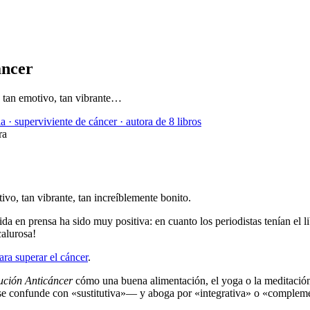
ancer
e tan emotivo, tan vibrante…
a · superviviente de cáncer · autora de 8 libros
ra
vo, tan vibrante, tan increíblemente bonito.
gida en prensa ha sido muy positiva: en cuanto los periodistas tenían el 
calurosa!
ara superar el cáncer
.
ución Anticáncer
cómo una buena alimentación, el yoga o la meditación 
e confunde con «sustitutiva»— y aboga por «integrativa» o «compleme