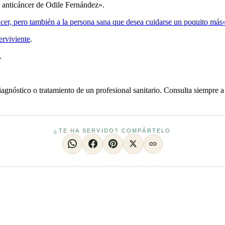
 anticáncer de Odile Fernández».
áncer, pero también a la persona sana que desea cuidarse un poquito más
erviviente
.
.
iagnóstico o tratamiento de un profesional sanitario. Consulta siempre a
¿TE HA SERVIDO? COMPÁRTELO