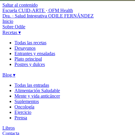
Saltar al contenido
Escuela CUID-ARTE
·
OFM Health
Dra. · Salud Integrativa
ODILE FERNÁNDEZ
Inicio
Sobre Odile
Recetas
▾
Todas las recetas
Desayunos
Entrantes y ensaladas
Plato principal
Postres y dulces
Blog
▾
Todas las entradas
Alimentación Saludable
Mente y vida anticáncer
Suplementos
Oncología
Ejercicio
Prensa
Libros
Contacta