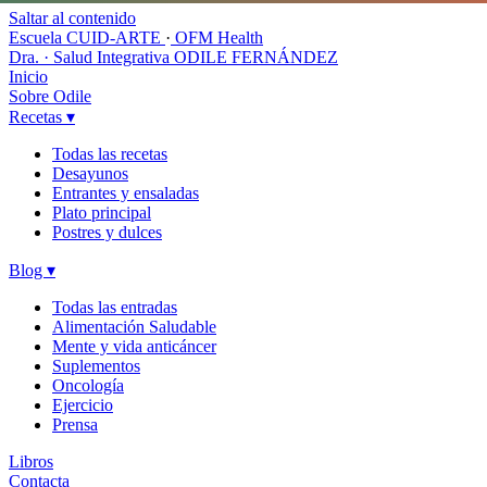
Saltar al contenido
Escuela CUID-ARTE
·
OFM Health
Dra. · Salud Integrativa
ODILE FERNÁNDEZ
Inicio
Sobre Odile
Recetas
▾
Todas las recetas
Desayunos
Entrantes y ensaladas
Plato principal
Postres y dulces
Blog
▾
Todas las entradas
Alimentación Saludable
Mente y vida anticáncer
Suplementos
Oncología
Ejercicio
Prensa
Libros
Contacta