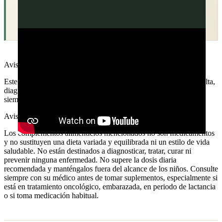
Aviso médico
Este contenido es informativo y educativo. No sustituye la consulta,
diagnóstico o tratamiento de un profesional sanitario. Consulta
siempre a tu médico antes de tomar decisiones sobre tu salud.
Aviso legal · complementos alimenticios
Los complementos alimenticios mencionados no son medicamentos
y no sustituyen una dieta variada y equilibrada ni un estilo de vida
saludable. No están destinados a diagnosticar, tratar, curar ni
prevenir ninguna enfermedad. No supere la dosis diaria
recomendada y manténgalos fuera del alcance de los niños. Consulte
siempre con su médico antes de tomar suplementos, especialmente si
está en tratamiento oncológico, embarazada, en periodo de lactancia
o si toma medicación habitual.