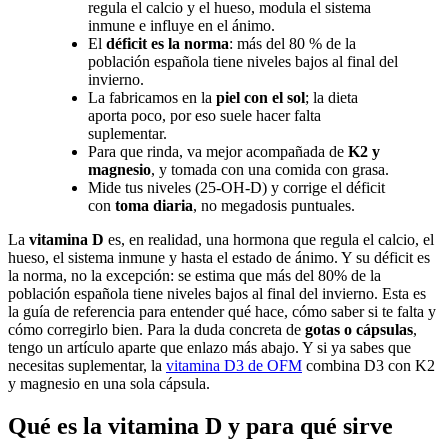
regula el calcio y el hueso, modula el sistema
inmune e influye en el ánimo.
El
déficit es la norma
: más del 80 % de la
población española tiene niveles bajos al final del
invierno.
La fabricamos en la
piel con el sol
; la dieta
aporta poco, por eso suele hacer falta
suplementar.
Para que rinda, va mejor acompañada de
K2 y
magnesio
, y tomada con una comida con grasa.
Mide tus niveles (25-OH-D) y corrige el déficit
con
toma diaria
, no megadosis puntuales.
La
vitamina D
es, en realidad, una hormona que regula el calcio, el
hueso, el sistema inmune y hasta el estado de ánimo. Y su déficit es
la norma, no la excepción: se estima que más del 80% de la
población española tiene niveles bajos al final del invierno. Esta es
la guía de referencia para entender qué hace, cómo saber si te falta y
cómo corregirlo bien. Para la duda concreta de
gotas o cápsulas
,
tengo un artículo aparte que enlazo más abajo. Y si ya sabes que
necesitas suplementar, la
vitamina D3 de OFM
combina D3 con K2
y magnesio en una sola cápsula.
Qué es la vitamina D y para qué sirve