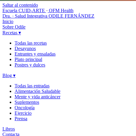
Saltar al contenido
Escuela CUID-ARTE
·
OFM Health
Dra. · Salud Integrativa
ODILE FERNÁNDEZ
Inicio
Sobre Odile
Recetas
▾
Todas las recetas
Desayunos
Entrantes y ensaladas
Plato principal
Postres y dulces
Blog
▾
Todas las entradas
Alimentación Saludable
Mente y vida anticáncer
Suplementos
Oncología
Ejercicio
Prensa
Libros
Contacta