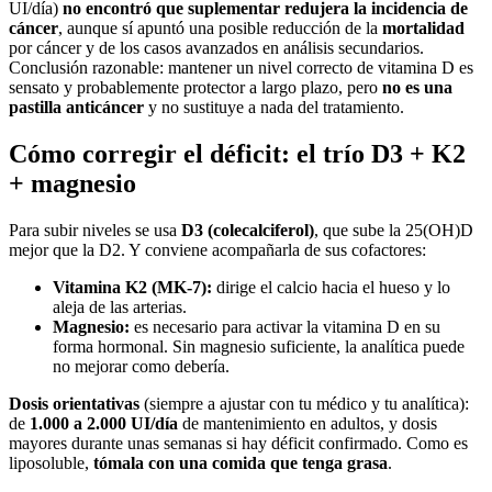
UI/día)
no encontró que suplementar redujera la incidencia de
cáncer
, aunque sí apuntó una posible reducción de la
mortalidad
por cáncer y de los casos avanzados en análisis secundarios.
Conclusión razonable: mantener un nivel correcto de vitamina D es
sensato y probablemente protector a largo plazo, pero
no es una
pastilla anticáncer
y no sustituye a nada del tratamiento.
Cómo corregir el déficit: el trío D3 + K2
+ magnesio
Para subir niveles se usa
D3 (colecalciferol)
, que sube la 25(OH)D
mejor que la D2. Y conviene acompañarla de sus cofactores:
Vitamina K2 (MK-7):
dirige el calcio hacia el hueso y lo
aleja de las arterias.
Magnesio:
es necesario para activar la vitamina D en su
forma hormonal. Sin magnesio suficiente, la analítica puede
no mejorar como debería.
Dosis orientativas
(siempre a ajustar con tu médico y tu analítica):
de
1.000 a 2.000 UI/día
de mantenimiento en adultos, y dosis
mayores durante unas semanas si hay déficit confirmado. Como es
liposoluble,
tómala con una comida que tenga grasa
.