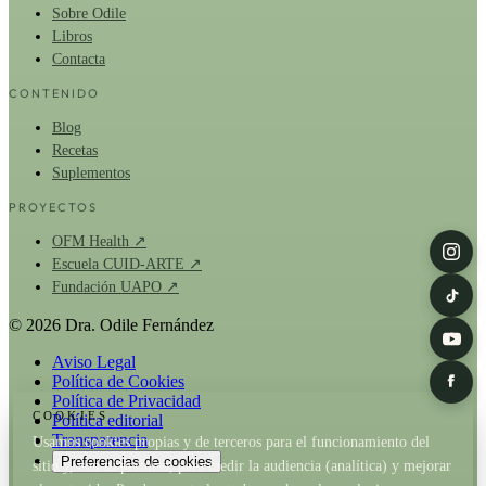
Sobre Odile
Libros
Contacta
CONTENIDO
Blog
Recetas
Suplementos
PROYECTOS
OFM Health ↗
Escuela CUID-ARTE ↗
Fundación UAPO ↗
© 2026 Dra. Odile Fernández
Aviso Legal
Política de Cookies
Política de Privacidad
COOKIES
Política editorial
Transparencia
Usamos cookies propias y de terceros para el funcionamiento del
Preferencias de cookies
sitio y, con tu permiso, para medir la audiencia (analítica) y mejorar