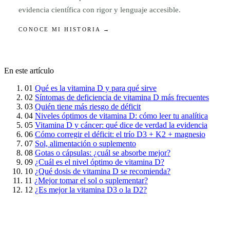
evidencia científica con rigor y lenguaje accesible.
CONOCE MI HISTORIA →
En este artículo
01
Qué es la vitamina D y para qué sirve
02
Síntomas de deficiencia de vitamina D más frecuentes
03
Quién tiene más riesgo de déficit
04
Niveles óptimos de vitamina D: cómo leer tu analítica
05
Vitamina D y cáncer: qué dice de verdad la evidencia
06
Cómo corregir el déficit: el trío D3 + K2 + magnesio
07
Sol, alimentación o suplemento
08
Gotas o cápsulas: ¿cuál se absorbe mejor?
09
¿Cuál es el nivel óptimo de vitamina D?
10
¿Qué dosis de vitamina D se recomienda?
11
¿Mejor tomar el sol o suplementar?
12
¿Es mejor la vitamina D3 o la D2?