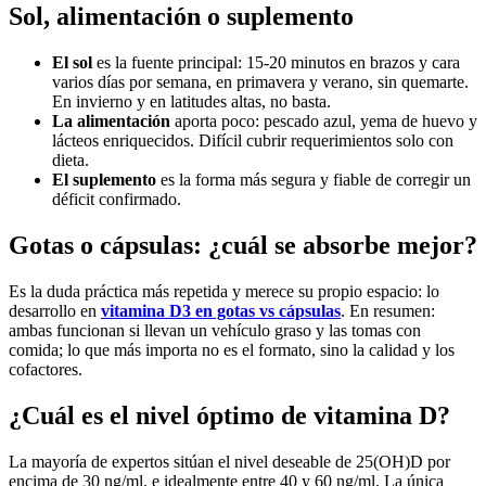
Sol, alimentación o suplemento
El sol
es la fuente principal: 15-20 minutos en brazos y cara
varios días por semana, en primavera y verano, sin quemarte.
En invierno y en latitudes altas, no basta.
La alimentación
aporta poco: pescado azul, yema de huevo y
lácteos enriquecidos. Difícil cubrir requerimientos solo con
dieta.
El suplemento
es la forma más segura y fiable de corregir un
déficit confirmado.
Gotas o cápsulas: ¿cuál se absorbe mejor?
Es la duda práctica más repetida y merece su propio espacio: lo
desarrollo en
vitamina D3 en gotas vs cápsulas
. En resumen:
ambas funcionan si llevan un vehículo graso y las tomas con
comida; lo que más importa no es el formato, sino la calidad y los
cofactores.
¿Cuál es el nivel óptimo de vitamina D?
La mayoría de expertos sitúan el nivel deseable de 25(OH)D por
encima de 30 ng/ml, e idealmente entre 40 y 60 ng/ml. La única