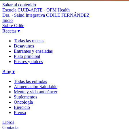
Saltar al contenido
Escuela CUID-ARTE
·
OFM Health
Dra. · Salud Integrativa
ODILE FERNÁNDEZ
Inicio
Sobre Odile
Recetas
▾
Todas las recetas
Desayunos
Entrantes y ensaladas
Plato principal
Postres y dulces
Blog
▾
Todas las entradas
Alimentación Saludable
Mente y vida anticáncer
Suplementos
Oncología
Ejercicio
Prensa
Libros
Contacta