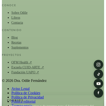
CONOCE
Sobre Odile
Libros
Contacta
CONTENIDO
Blog
Recetas
Suplementos
PROYECTOS
OFM Health ↗
Escuela CUID-ARTE ↗
Fundación UAPO ↗
© 2026 Dra. Odile Fernández
Aviso Legal
Política de Cookies
Política de Privacidad
COOKIES
Política editorial
Transparencia
Usamos cookies propias y de terceros para el funcionamiento del