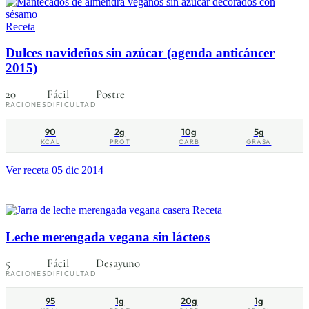
Receta
Dulces navideños sin azúcar (agenda anticáncer
2015)
20
Fácil
Postre
RACIONES
DIFICULTAD
90
2g
10g
5g
KCAL
PROT
CARB
GRASA
Ver receta
05 dic 2014
Receta
Leche merengada vegana sin lácteos
5
Fácil
Desayuno
RACIONES
DIFICULTAD
95
1g
20g
1g