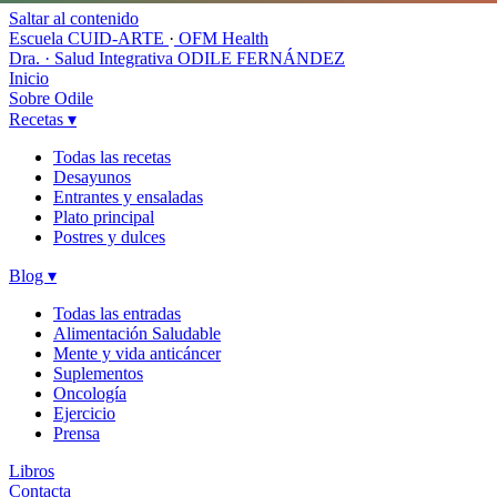
Saltar al contenido
Escuela CUID-ARTE
·
OFM Health
Dra. · Salud Integrativa
ODILE FERNÁNDEZ
Inicio
Sobre Odile
Recetas
▾
Todas las recetas
Desayunos
Entrantes y ensaladas
Plato principal
Postres y dulces
Blog
▾
Todas las entradas
Alimentación Saludable
Mente y vida anticáncer
Suplementos
Oncología
Ejercicio
Prensa
Libros
Contacta