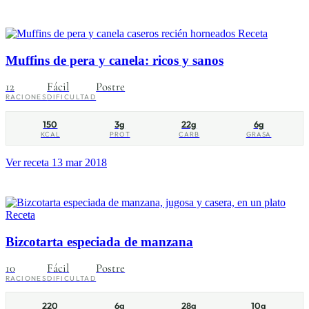
Receta
Muffins de pera y canela: ricos y sanos
12
Fácil
Postre
RACIONES
DIFICULTAD
150
3g
22g
6g
KCAL
PROT
CARB
GRASA
Ver receta
13 mar 2018
Receta
Bizcotarta especiada de manzana
10
Fácil
Postre
RACIONES
DIFICULTAD
220
6g
28g
10g