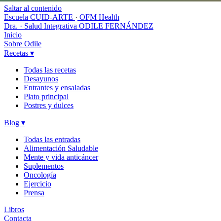
Saltar al contenido
Escuela CUID-ARTE
·
OFM Health
Dra. · Salud Integrativa
ODILE FERNÁNDEZ
Inicio
Sobre Odile
Recetas
▾
Todas las recetas
Desayunos
Entrantes y ensaladas
Plato principal
Postres y dulces
Blog
▾
Todas las entradas
Alimentación Saludable
Mente y vida anticáncer
Suplementos
Oncología
Ejercicio
Prensa
Libros
Contacta