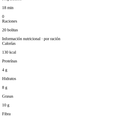
18 min
0
Raciones
20 bolitas
Información nutricional · por ración
Calorías
130 kcal
Proteínas
4 g
Hidratos
8 g
Grasas
10 g
Fibra