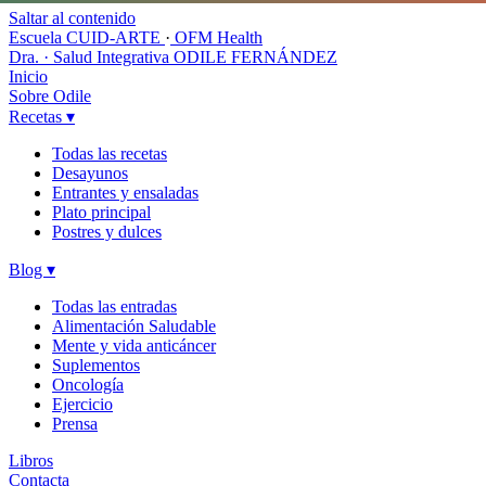
Saltar al contenido
Escuela CUID-ARTE
·
OFM Health
Dra. · Salud Integrativa
ODILE FERNÁNDEZ
Inicio
Sobre Odile
Recetas
▾
Todas las recetas
Desayunos
Entrantes y ensaladas
Plato principal
Postres y dulces
Blog
▾
Todas las entradas
Alimentación Saludable
Mente y vida anticáncer
Suplementos
Oncología
Ejercicio
Prensa
Libros
Contacta