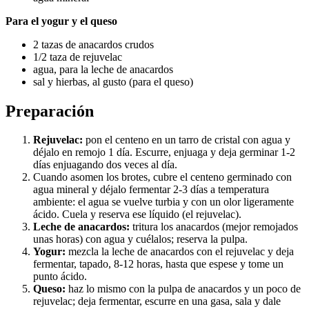
Para el yogur y el queso
2 tazas de anacardos crudos
1/2 taza de rejuvelac
agua, para la leche de anacardos
sal y hierbas, al gusto (para el queso)
Preparación
Rejuvelac:
pon el centeno en un tarro de cristal con agua y
déjalo en remojo 1 día. Escurre, enjuaga y deja germinar 1-2
días enjuagando dos veces al día.
Cuando asomen los brotes, cubre el centeno germinado con
agua mineral y déjalo fermentar 2-3 días a temperatura
ambiente: el agua se vuelve turbia y con un olor ligeramente
ácido. Cuela y reserva ese líquido (el rejuvelac).
Leche de anacardos:
tritura los anacardos (mejor remojados
unas horas) con agua y cuélalos; reserva la pulpa.
Yogur:
mezcla la leche de anacardos con el rejuvelac y deja
fermentar, tapado, 8-12 horas, hasta que espese y tome un
punto ácido.
Queso:
haz lo mismo con la pulpa de anacardos y un poco de
rejuvelac; deja fermentar, escurre en una gasa, sala y dale