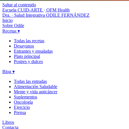
Saltar al contenido
Escuela CUID-ARTE
·
OFM Health
Dra. · Salud Integrativa
ODILE FERNÁNDEZ
Inicio
Sobre Odile
Recetas
▾
Todas las recetas
Desayunos
Entrantes y ensaladas
Plato principal
Postres y dulces
Blog
▾
Todas las entradas
Alimentación Saludable
Mente y vida anticáncer
Suplementos
Oncología
Ejercicio
Prensa
Libros
Contacta