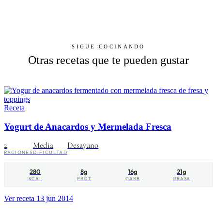
SIGUE COCINANDO
Otras recetas que te pueden gustar
Receta
Yogurt de Anacardos y Mermelada Fresca
2
Media
Desayuno
RACIONES
DIFICULTAD
280
8g
16g
21g
KCAL
PROT
CARB
GRASA
Ver receta
13 jun 2014