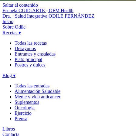
Saltar al contenido
Escuela CUID-ARTE
·
OFM Health
Dra. · Salud Integrativa
ODILE FERNÁNDEZ
Inicio
Sobre Odile
Recetas
▾
Todas las recetas
Desayunos
Entrantes y ensaladas
Plato principal
Postres y dulces
Blog
▾
Todas las entradas
Alimentación Saludable
Mente y vida anticáncer
Suplementos
Oncología
Ejercicio
Prensa
Libros
Contacta