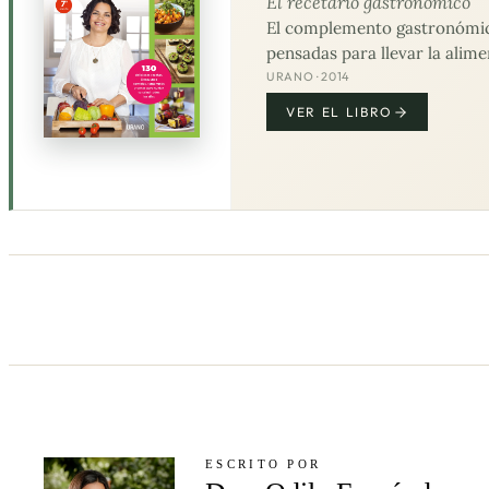
El recetario gastronómico
El complemento gastronómico 
pensadas para llevar la alime
URANO · 2014
VER EL LIBRO
ESCRITO POR