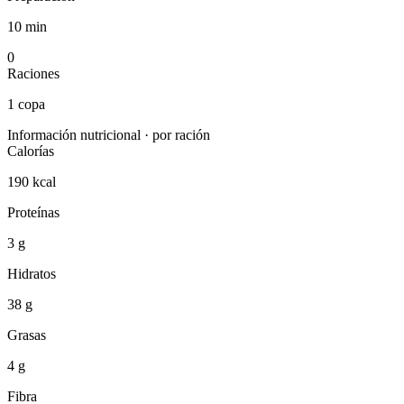
10 min
0
Raciones
1 copa
Información nutricional · por ración
Calorías
190 kcal
Proteínas
3 g
Hidratos
38 g
Grasas
4 g
Fibra