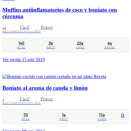
Muffins antiinflamatorios de coco y boniato con
cúrcuma
12
Fácil
Postre
RACIONES
DIFICULTAD
145
3g
22g
6g
KCAL
PROT
CARB
GRASA
Ver receta
15 ene 2019
Receta
Boniato al aroma de canela y limón
3
Fácil
Postre
RACIONES
DIFICULTAD
70
1g
17g
0
KCAL
PROT
CARB