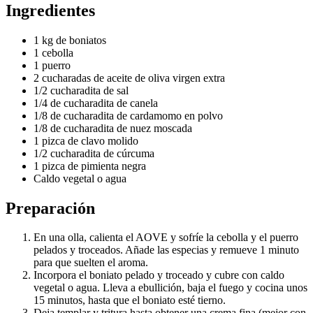
Ingredientes
1 kg de boniatos
1 cebolla
1 puerro
2 cucharadas de aceite de oliva virgen extra
1/2 cucharadita de sal
1/4 de cucharadita de canela
1/8 de cucharadita de cardamomo en polvo
1/8 de cucharadita de nuez moscada
1 pizca de clavo molido
1/2 cucharadita de cúrcuma
1 pizca de pimienta negra
Caldo vegetal o agua
Preparación
En una olla, calienta el AOVE y sofríe la cebolla y el puerro
pelados y troceados. Añade las especias y remueve 1 minuto
para que suelten el aroma.
Incorpora el boniato pelado y troceado y cubre con caldo
vegetal o agua. Lleva a ebullición, baja el fuego y cocina unos
15 minutos, hasta que el boniato esté tierno.
Deja templar y tritura hasta obtener una crema fina (mejor con