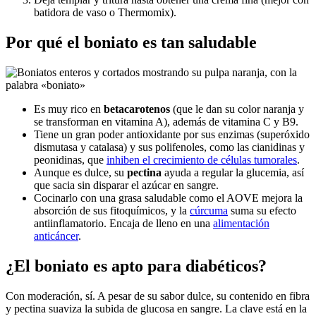
batidora de vaso o Thermomix).
Por qué el boniato es tan saludable
Es muy rico en
betacarotenos
(que le dan su color naranja y
se transforman en vitamina A), además de vitamina C y B9.
Tiene un gran poder antioxidante por sus enzimas (superóxido
dismutasa y catalasa) y sus polifenoles, como las cianidinas y
peonidinas, que
inhiben el crecimiento de células tumorales
.
Aunque es dulce, su
pectina
ayuda a regular la glucemia, así
que sacia sin disparar el azúcar en sangre.
Cocinarlo con una grasa saludable como el AOVE mejora la
absorción de sus fitoquímicos, y la
cúrcuma
suma su efecto
antiinflamatorio. Encaja de lleno en una
alimentación
anticáncer
.
¿El boniato es apto para diabéticos?
Con moderación, sí. A pesar de su sabor dulce, su contenido en fibra
y pectina suaviza la subida de glucosa en sangre. La clave está en la