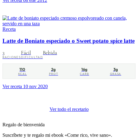
Ver receta
08 ene 2012
Receta
Latte de Boniato especiado o Sweet potato spice latte
3
Fácil
Bebida
RACIONES
DIFICULTAD
110
2g
16g
3g
KCAL
PROT
CARB
GRASA
Ver receta
10 nov 2020
Ver todo el recetario
Regalo de bienvenida
Suscríbete y te regalo mi ebook «Come rico, vive sano».