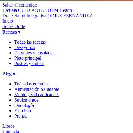
Saltar al contenido
Escuela CUID-ARTE
·
OFM Health
Dra. · Salud Integrativa
ODILE FERNÁNDEZ
Inicio
Sobre Odile
Recetas
▾
Todas las recetas
Desayunos
Entrantes y ensaladas
Plato principal
Postres y dulces
Blog
▾
Todas las entradas
Alimentación Saludable
Mente y vida anticáncer
Suplementos
Oncología
Ejercicio
Prensa
Libros
Contacta