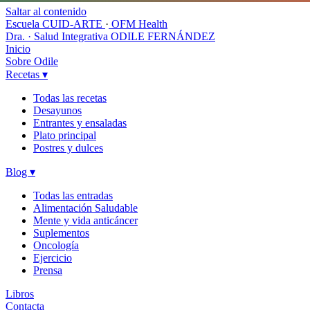
Saltar al contenido
Escuela CUID-ARTE
·
OFM Health
Dra. · Salud Integrativa
ODILE FERNÁNDEZ
Inicio
Sobre Odile
Recetas
▾
Todas las recetas
Desayunos
Entrantes y ensaladas
Plato principal
Postres y dulces
Blog
▾
Todas las entradas
Alimentación Saludable
Mente y vida anticáncer
Suplementos
Oncología
Ejercicio
Prensa
Libros
Contacta