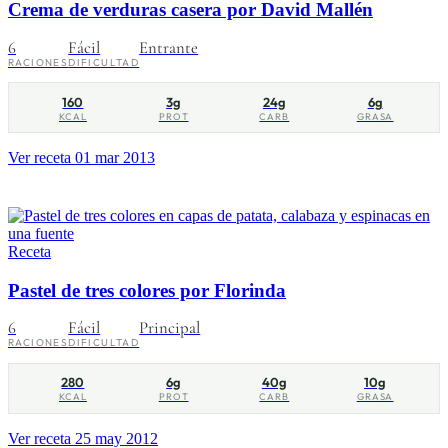
Crema de verduras casera por David Mallén
6
Fácil
Entrante
RACIONES
DIFICULTAD
160
3g
24g
6g
KCAL
PROT
CARB
GRASA
Ver receta
01 mar 2013
Receta
Pastel de tres colores por Florinda
6
Fácil
Principal
RACIONES
DIFICULTAD
280
6g
40g
10g
KCAL
PROT
CARB
GRASA
Ver receta
25 may 2012