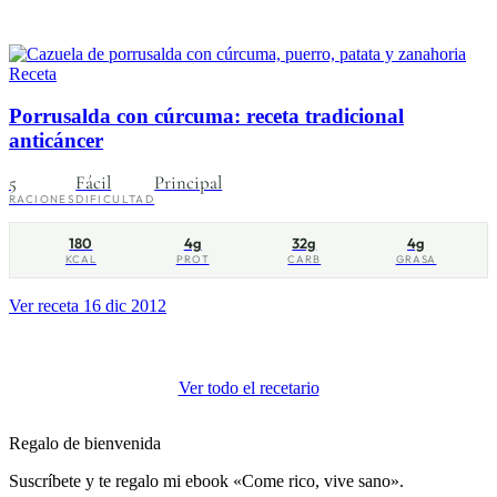
Receta
Porrusalda con cúrcuma: receta tradicional
anticáncer
5
Fácil
Principal
RACIONES
DIFICULTAD
180
4g
32g
4g
KCAL
PROT
CARB
GRASA
Ver receta
16 dic 2012
Ver todo el recetario
Regalo de bienvenida
Suscríbete y te regalo mi ebook «Come rico, vive sano».