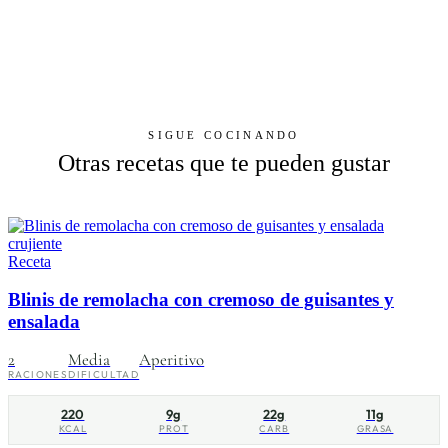
SIGUE COCINANDO
Otras recetas que te pueden gustar
Receta
Blinis de remolacha con cremoso de guisantes y
ensalada
2
Media
Aperitivo
RACIONES
DIFICULTAD
220
9g
22g
11g
KCAL
PROT
CARB
GRASA