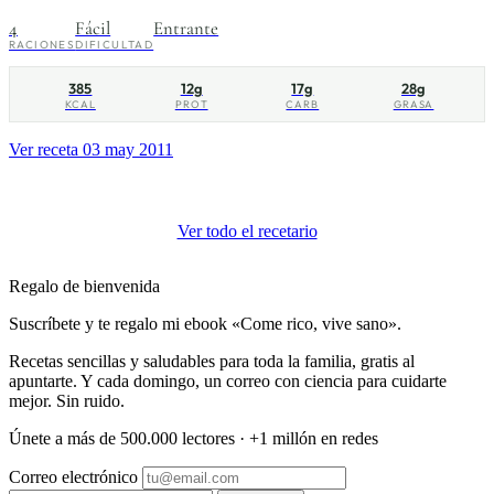
4
Fácil
Entrante
RACIONES
DIFICULTAD
385
12g
17g
28g
KCAL
PROT
CARB
GRASA
Ver receta
03 may 2011
Ver todo el recetario
Regalo de bienvenida
Suscríbete y te regalo mi ebook «Come rico, vive sano».
Recetas sencillas y saludables para toda la familia, gratis al
apuntarte. Y cada domingo, un correo con ciencia para cuidarte
mejor. Sin ruido.
Únete a más de 500.000 lectores · +1 millón en redes
Correo electrónico