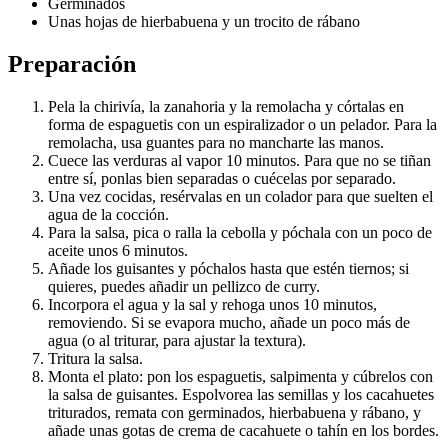
Germinados
Unas hojas de hierbabuena y un trocito de rábano
Preparación
Pela la chirivía, la zanahoria y la remolacha y córtalas en
forma de espaguetis con un espiralizador o un pelador. Para la
remolacha, usa guantes para no mancharte las manos.
Cuece las verduras al vapor 10 minutos. Para que no se tiñan
entre sí, ponlas bien separadas o cuécelas por separado.
Una vez cocidas, resérvalas en un colador para que suelten el
agua de la cocción.
Para la salsa, pica o ralla la cebolla y póchala con un poco de
aceite unos 6 minutos.
Añade los guisantes y póchalos hasta que estén tiernos; si
quieres, puedes añadir un pellizco de curry.
Incorpora el agua y la sal y rehoga unos 10 minutos,
removiendo. Si se evapora mucho, añade un poco más de
agua (o al triturar, para ajustar la textura).
Tritura la salsa.
Monta el plato: pon los espaguetis, salpimenta y cúbrelos con
la salsa de guisantes. Espolvorea las semillas y los cacahuetes
triturados, remata con germinados, hierbabuena y rábano, y
añade unas gotas de crema de cacahuete o tahín en los bordes.