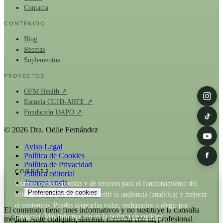
Contacta
CONTENIDO
Blog
Recetas
Suplementos
PROYECTOS
OFM Health ↗
Escuela CUID-ARTE ↗
Fundación UAPO ↗
© 2026 Dra. Odile Fernández
Aviso Legal
Política de Cookies
Política de Privacidad
COOKIES
Política editorial
Transparencia
Usamos cookies propias y de terceros para el funcionamiento del
Preferencias de cookies
sitio y, con tu permiso, para medir la audiencia (analítica) y mejorar
el contenido. Puedes aceptarlas todas, rechazarlas o elegir por
El contenido tiene fines informativos y no sustituye la consulta
categoría. Más información en la
política de cookies
.
médica. Ante cualquier síntoma, consulta con un profesional