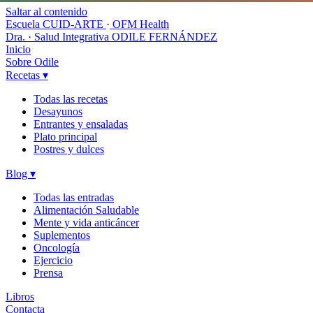
Saltar al contenido
Escuela CUID-ARTE
·
OFM Health
Dra. · Salud Integrativa
ODILE FERNÁNDEZ
Inicio
Sobre Odile
Recetas
▾
Todas las recetas
Desayunos
Entrantes y ensaladas
Plato principal
Postres y dulces
Blog
▾
Todas las entradas
Alimentación Saludable
Mente y vida anticáncer
Suplementos
Oncología
Ejercicio
Prensa
Libros
Contacta