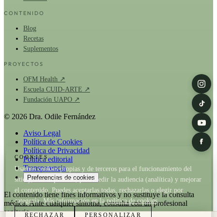
CONTENIDO
Blog
Recetas
Suplementos
PROYECTOS
OFM Health ↗
Escuela CUID-ARTE ↗
Fundación UAPO ↗
© 2026 Dra. Odile Fernández
Aviso Legal
Política de Cookies
Política de Privacidad
COOKIES
Política editorial
Transparencia
Usamos cookies propias y de terceros para el funcionamiento del
Preferencias de cookies
sitio y, con tu permiso, para medir la audiencia (analítica) y mejorar
el contenido. Puedes aceptarlas todas, rechazarlas o elegir por
El contenido tiene fines informativos y no sustituye la consulta
categoría. Más información en la
política de cookies
.
médica. Ante cualquier síntoma, consulta con un profesional
sanitario.
RECHAZAR
PERSONALIZAR