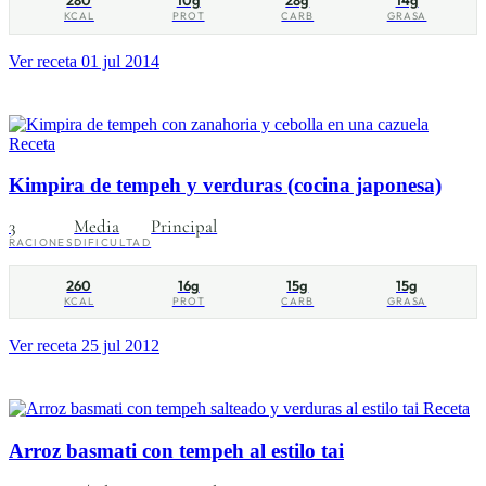
280
10g
28g
14g
KCAL
PROT
CARB
GRASA
Ver receta
01 jul 2014
Receta
Kimpira de tempeh y verduras (cocina japonesa)
3
Media
Principal
RACIONES
DIFICULTAD
260
16g
15g
15g
KCAL
PROT
CARB
GRASA
Ver receta
25 jul 2012
Receta
Arroz basmati con tempeh al estilo tai