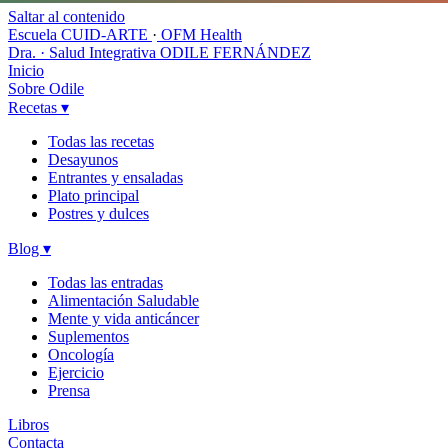
Saltar al contenido
Escuela CUID-ARTE
·
OFM Health
Dra. · Salud Integrativa
ODILE FERNÁNDEZ
Inicio
Sobre Odile
Recetas
▾
Todas las recetas
Desayunos
Entrantes y ensaladas
Plato principal
Postres y dulces
Blog
▾
Todas las entradas
Alimentación Saludable
Mente y vida anticáncer
Suplementos
Oncología
Ejercicio
Prensa
Libros
Contacta