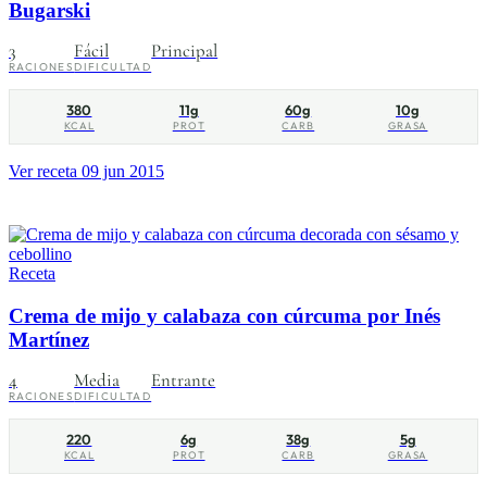
Bugarski
3
Fácil
Principal
RACIONES
DIFICULTAD
380
11g
60g
10g
KCAL
PROT
CARB
GRASA
Ver receta
09 jun 2015
Receta
Crema de mijo y calabaza con cúrcuma por Inés
Martínez
4
Media
Entrante
RACIONES
DIFICULTAD
220
6g
38g
5g
KCAL
PROT
CARB
GRASA