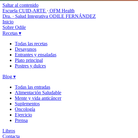
Saltar al contenido
Escuela CUID-ARTE
·
OFM Health
Dra. · Salud Integrativa
ODILE FERNÁNDEZ
Inicio
Sobre Odile
Recetas
▾
Todas las recetas
Desayunos
Entrantes y ensaladas
Plato principal
Postres y dulces
Blog
▾
Todas las entradas
Alimentación Saludable
Mente y vida anticáncer
Suplementos
Oncología
Ejercicio
Prensa
Libros
Contacta