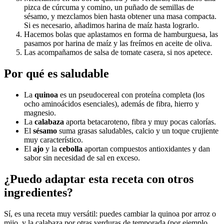
pizca de cúrcuma y comino, un puñado de semillas de
sésamo, y mezclamos bien hasta obtener una masa compacta.
Si es necesario, añadimos harina de maíz hasta lograrlo.
Hacemos bolas que aplastamos en forma de hamburguesa, las
pasamos por harina de maíz y las freímos en aceite de oliva.
Las acompañamos de salsa de tomate casera, si nos apetece.
Por qué es saludable
La
quinoa
es un pseudocereal con proteína completa (los
ocho aminoácidos esenciales), además de fibra, hierro y
magnesio.
La
calabaza
aporta betacaroteno, fibra y muy pocas calorías.
El
sésamo
suma grasas saludables, calcio y un toque crujiente
muy característico.
El
ajo
y la
cebolla
aportan compuestos antioxidantes y dan
sabor sin necesidad de sal en exceso.
¿Puedo adaptar esta receta con otros
ingredientes?
Sí, es una receta muy versátil: puedes cambiar la quinoa por arroz o
mijo, y la calabaza por otras verduras de temporada (por ejemplo,