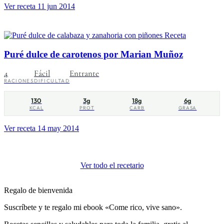
Ver receta
11 jun 2014
Receta
Puré dulce de carotenos por Marian Muñoz
4
Fácil
Entrante
RACIONES
DIFICULTAD
130
3g
18g
6g
KCAL
PROT
CARB
GRASA
Ver receta
14 may 2014
Ver todo el recetario
Regalo de bienvenida
Suscríbete y te regalo mi ebook «Come rico, vive sano».