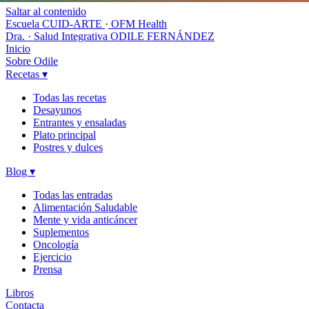
Saltar al contenido
Escuela CUID-ARTE
·
OFM Health
Dra. · Salud Integrativa
ODILE FERNÁNDEZ
Inicio
Sobre Odile
Recetas
▾
Todas las recetas
Desayunos
Entrantes y ensaladas
Plato principal
Postres y dulces
Blog
▾
Todas las entradas
Alimentación Saludable
Mente y vida anticáncer
Suplementos
Oncología
Ejercicio
Prensa
Libros
Contacta