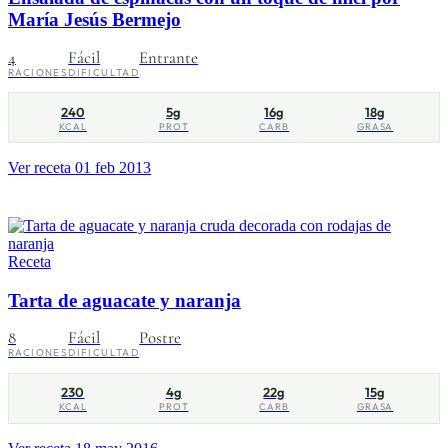
María Jesús Bermejo
4
Fácil
Entrante
RACIONES
DIFICULTAD
240
5g
16g
18g
KCAL
PROT
CARB
GRASA
Ver receta
01 feb 2013
Receta
Tarta de aguacate y naranja
8
Fácil
Postre
RACIONES
DIFICULTAD
230
4g
22g
15g
KCAL
PROT
CARB
GRASA