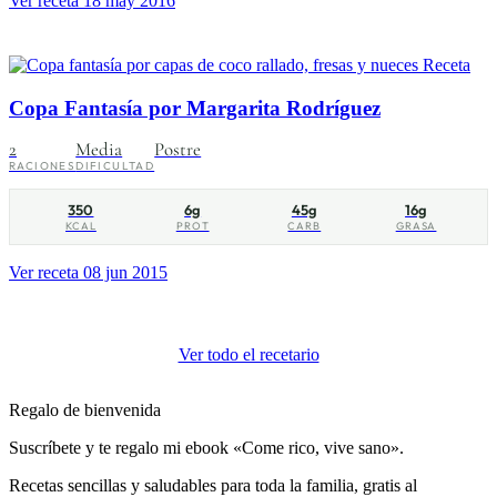
Ver receta
18 may 2016
Receta
Copa Fantasía por Margarita Rodríguez
2
Media
Postre
RACIONES
DIFICULTAD
350
6g
45g
16g
KCAL
PROT
CARB
GRASA
Ver receta
08 jun 2015
Ver todo el recetario
Regalo de bienvenida
Suscríbete y te regalo mi ebook «Come rico, vive sano».
Recetas sencillas y saludables para toda la familia, gratis al