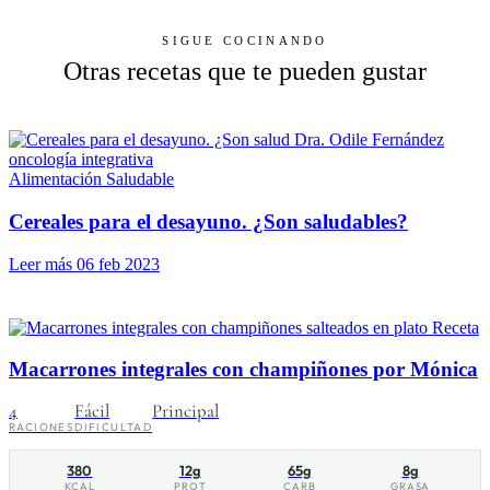
SIGUE COCINANDO
Otras recetas que te pueden gustar
Alimentación Saludable
Cereales para el desayuno. ¿Son saludables?
Leer más
06 feb 2023
Receta
Macarrones integrales con champiñones por Mónica
4
Fácil
Principal
RACIONES
DIFICULTAD
380
12g
65g
8g
KCAL
PROT
CARB
GRASA