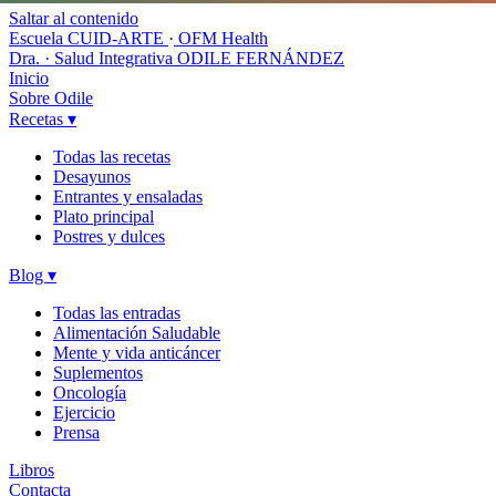
Saltar al contenido
Escuela CUID-ARTE
·
OFM Health
Dra. · Salud Integrativa
ODILE FERNÁNDEZ
Inicio
Sobre Odile
Recetas
▾
Todas las recetas
Desayunos
Entrantes y ensaladas
Plato principal
Postres y dulces
Blog
▾
Todas las entradas
Alimentación Saludable
Mente y vida anticáncer
Suplementos
Oncología
Ejercicio
Prensa
Libros
Contacta