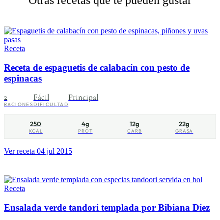
Otras recetas que te pueden gustar
Receta
Receta de espaguetis de calabacín con pesto de
espinacas
2
Fácil
Principal
RACIONES
DIFICULTAD
250
4g
12g
22g
KCAL
PROT
CARB
GRASA
Ver receta
04 jul 2015
Receta
Ensalada verde tandori templada por Bibiana Díez