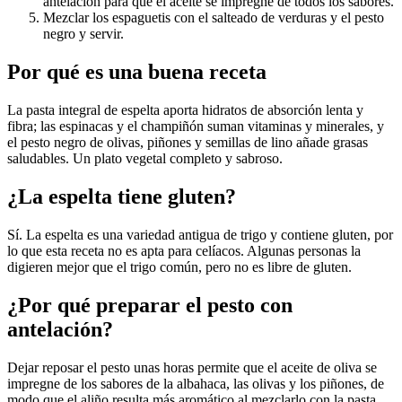
antelación para que el aceite se impregne de todos los sabores.
Mezclar los espaguetis con el salteado de verduras y el pesto
negro y servir.
Por qué es una buena receta
La pasta integral de espelta aporta hidratos de absorción lenta y
fibra; las espinacas y el champiñón suman vitaminas y minerales, y
el pesto negro de olivas, piñones y semillas de lino añade grasas
saludables. Un plato vegetal completo y sabroso.
¿La espelta tiene gluten?
Sí. La espelta es una variedad antigua de trigo y contiene gluten, por
lo que esta receta no es apta para celíacos. Algunas personas la
digieren mejor que el trigo común, pero no es libre de gluten.
¿Por qué preparar el pesto con
antelación?
Dejar reposar el pesto unas horas permite que el aceite de oliva se
impregne de los sabores de la albahaca, las olivas y los piñones, de
modo que el aliño resulta más aromático al mezclarlo con la pasta.