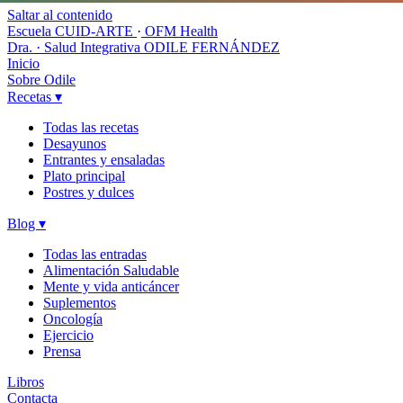
Saltar al contenido
Escuela CUID-ARTE
·
OFM Health
Dra. · Salud Integrativa
ODILE FERNÁNDEZ
Inicio
Sobre Odile
Recetas
▾
Todas las recetas
Desayunos
Entrantes y ensaladas
Plato principal
Postres y dulces
Blog
▾
Todas las entradas
Alimentación Saludable
Mente y vida anticáncer
Suplementos
Oncología
Ejercicio
Prensa
Libros
Contacta