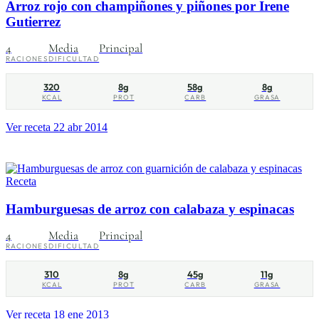
Arroz rojo con champiñones y piñones por Irene
Gutierrez
4
Media
Principal
RACIONES
DIFICULTAD
320
8g
58g
8g
KCAL
PROT
CARB
GRASA
Ver receta
22 abr 2014
Receta
Hamburguesas de arroz con calabaza y espinacas
4
Media
Principal
RACIONES
DIFICULTAD
310
8g
45g
11g
KCAL
PROT
CARB
GRASA
Ver receta
18 ene 2013