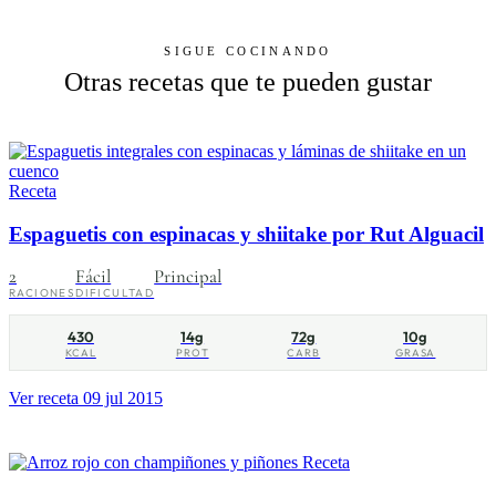
SIGUE COCINANDO
Otras recetas que te pueden gustar
Receta
Espaguetis con espinacas y shiitake por Rut Alguacil
2
Fácil
Principal
RACIONES
DIFICULTAD
430
14g
72g
10g
KCAL
PROT
CARB
GRASA
Ver receta
09 jul 2015
Receta