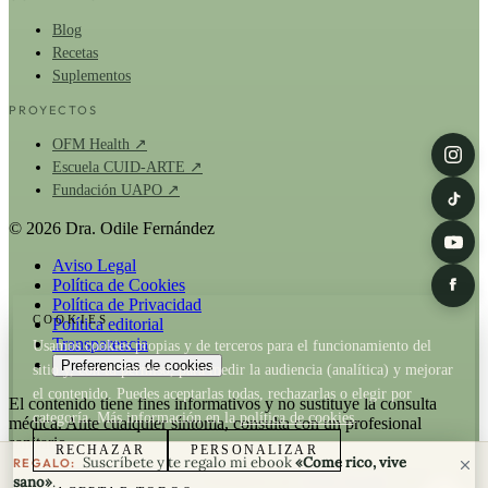
Blog
Recetas
Suplementos
PROYECTOS
OFM Health ↗
Escuela CUID-ARTE ↗
Fundación UAPO ↗
© 2026 Dra. Odile Fernández
Aviso Legal
Política de Cookies
Política de Privacidad
COOKIES
Política editorial
Transparencia
Usamos cookies propias y de terceros para el funcionamiento del
Preferencias de cookies
sitio y, con tu permiso, para medir la audiencia (analítica) y mejorar
el contenido. Puedes aceptarlas todas, rechazarlas o elegir por
El contenido tiene fines informativos y no sustituye la consulta
categoría. Más información en la
política de cookies
.
médica. Ante cualquier síntoma, consulta con un profesional
sanitario.
RECHAZAR
PERSONALIZAR
Suscríbete y te regalo mi ebook
«Come rico, vive
REGALO:
La Dra. Odile Fernández es fundadora de
OFM Health
. Cuando un
sano»
.