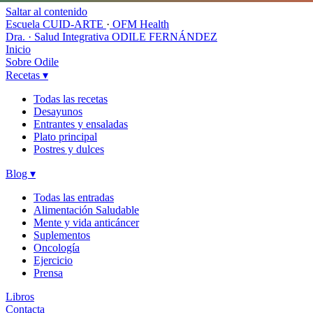
Saltar al contenido
Escuela CUID-ARTE
·
OFM Health
Dra. · Salud Integrativa
ODILE FERNÁNDEZ
Inicio
Sobre Odile
Recetas
▾
Todas las recetas
Desayunos
Entrantes y ensaladas
Plato principal
Postres y dulces
Blog
▾
Todas las entradas
Alimentación Saludable
Mente y vida anticáncer
Suplementos
Oncología
Ejercicio
Prensa
Libros
Contacta