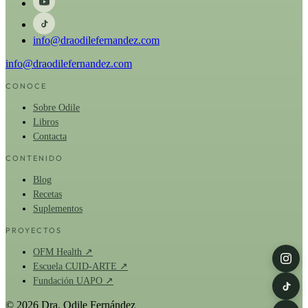
info@draodilefernandez.com
info@draodilefernandez.com
CONOCE
Sobre Odile
Libros
Contacta
CONTENIDO
Blog
Recetas
Suplementos
PROYECTOS
OFM Health ↗
Escuela CUID-ARTE ↗
Fundación UAPO ↗
© 2026 Dra. Odile Fernández