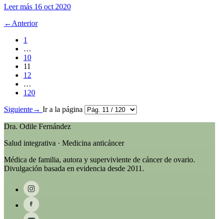
Leer más
16 oct 2020
←
Anterior
1
…
10
11
12
…
120
Siguiente
→
Ir a la página
Dra. Odile Fernández
Salud integrativa · Medicina anticáncer
Médica de familia, autora y superviviente de cáncer de ovario.
Divulgación basada en evidencia desde 2011.