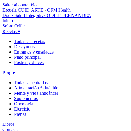
Saltar al contenido
Escuela CUID-ARTE
·
OFM Health
Dra. · Salud Integrativa
ODILE FERNÁNDEZ
Inicio
Sobre Odile
Recetas
▾
Todas las recetas
Desayunos
Entrantes y ensaladas
Plato principal
Postres y dulces
Blog
▾
Todas las entradas
Alimentación Saludable
Mente y vida anticáncer
Suplementos
Oncología
Ejercicio
Prensa
Libros
Contacta