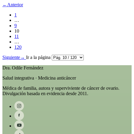
←
Anterior
1
…
9
10
11
…
120
Siguiente
→
Ir a la página
Dra. Odile Fernández
Salud integrativa · Medicina anticáncer
Médica de familia, autora y superviviente de cáncer de ovario.
Divulgación basada en evidencia desde 2011.