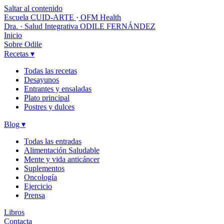
Saltar al contenido
Escuela CUID-ARTE
·
OFM Health
Dra. · Salud Integrativa
ODILE FERNÁNDEZ
Inicio
Sobre Odile
Recetas
▾
Todas las recetas
Desayunos
Entrantes y ensaladas
Plato principal
Postres y dulces
Blog
▾
Todas las entradas
Alimentación Saludable
Mente y vida anticáncer
Suplementos
Oncología
Ejercicio
Prensa
Libros
Contacta