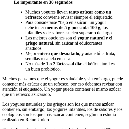
Lo importante en 30 segundos
Muchos yogures llevan
tanto azúcar como un
refresco
: conviene revisar siempre el etiquetado.
Para considerarse “bajo en azúcar” un yogur
debe tener
menos de 5 g por cada 100 g
; los
infantiles y de sabores suelen superarlo de largo.
Las mejores opciones son el
yogur natural y el
griego natural
, sin azúcar ni edulcorantes
añadidos.
Mejor
entero que desnatado
, y añade tú la fruta,
semillas o canela en casa.
No más de
1 o 2 lácteos al día
; el kéfir natural es
un buen probiótico.
Muchos pensamos que el yogur es saludable y sin embargo, puede
contener más azúcar que un refresco, por eso debemos revisar con
atención el etiquetado. Un yogur puede contener el mismo azúcar
que un refresco azucarado.
Los yogures naturales y los griegos son los que menos azúcar
contienen, sin embargo, los yogures infantiles, los de sabores y los
ecológicos son los que más azúcar contienen, según un estudio
realizado en Reino Unido.