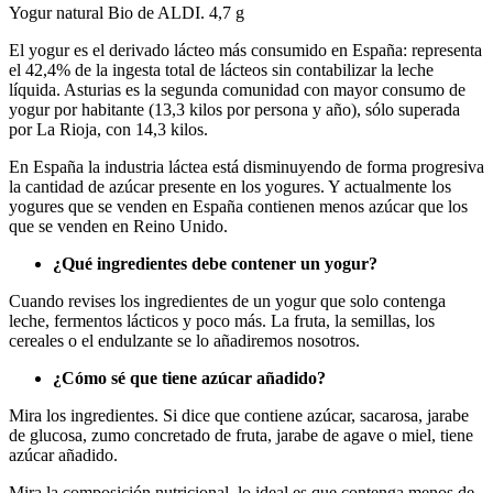
Yogur natural Bio de ALDI. 4,7 g
El yogur es el derivado lácteo más consumido en España: representa
el 42,4% de la ingesta total de lácteos sin contabilizar la leche
líquida. Asturias es la segunda comunidad con mayor consumo de
yogur por habitante (13,3 kilos por persona y año), sólo superada
por La Rioja, con 14,3 kilos.
En España la industria láctea está disminuyendo de forma progresiva
la cantidad de azúcar presente en los yogures. Y actualmente los
yogures que se venden en España contienen menos azúcar que los
que se venden en Reino Unido.
¿Qué ingredientes debe contener un yogur?
Cuando revises los ingredientes de un yogur que solo contenga
leche, fermentos lácticos y poco más. La fruta, la semillas, los
cereales o el endulzante se lo añadiremos nosotros.
¿Cómo sé que tiene azúcar añadido?
Mira los ingredientes. Si dice que contiene azúcar, sacarosa, jarabe
de glucosa, zumo concretado de fruta, jarabe de agave o miel, tiene
azúcar añadido.
Mira la composición nutricional, lo ideal es que contenga menos de