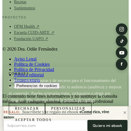
Recetas
Suplementos
PROYECTOS
OFM Health ↗
Escuela CUID-ARTE ↗
Fundación UAPO ↗
© 2026 Dra. Odile Fernández
Aviso Legal
Política de Cookies
Política de Privacidad
COOKIES
Política editorial
Transparencia
Usamos cookies propias y de terceros para el funcionamiento del
Preferencias de cookies
sitio y, con tu permiso, para medir la audiencia (analítica) y mejorar
el contenido. Puedes aceptarlas todas, rechazarlas o elegir por
El contenido tiene fines informativos y no sustituye la consulta
categoría. Más información en la
política de cookies
.
médica. Ante cualquier síntoma, consulta con un profesional
sanitario.
RECHAZAR
PERSONALIZAR
Suscríbete y te regalo mi ebook
«Come rico, vive
REGALO:
La Dra. Odile Fernández es fundadora de
OFM Health
. Cuando un
sano»
.
ACEPTAR TODOS
artículo recomienda un producto de OFM existe relación comercial;
Tu correo electrónico
Quiero mi ebook
consulta nuestra
política de transparencia
y la
política editorial
.
24 min
15 min
380 min