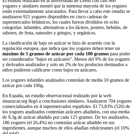
El estudio realizado en la universidad de Leeds con casi 900
yogures y similares mostró que la inmensa mayoría de los yogures
están extremadamente azucarados. Para llevar a cabo este estudio se
analizaron 921 yogures disponibles en cinco cadenas de
supermercados británicos, los cuales fueron divididos en ocho
categorías: infantiles, alternativas a los lácteos, postres, bebidas, de
sabores, de fruta, naturales y griegos, y orgánicos.
La clasificación de bajo en azúcar se hizo de acuerdo con la
regulación europea, que indica que los yogures deben tener un
máximo de 5 gramos de azúcar por cada 100 gramos
para poder
ser considerados “bajos en azúcares”. Menos del 9% de los yogures
y derivados analizados y solo un 2% de los productos destinados a
niños pudieron calificarse como bajos en azúcares.
Los yogures infantiles analizados contenían de media 10 gramos de
azúcar por cada 100g.
En España, un estudio observacional realizado por la web
sinazucar.org llegó a conclusiones similares. Analizaron 704 yogures
comercializados en 4 supermercados españoles. El 73,83% (520) de
los yogures analizados contenían azúcares añadidos, con una media
de 9,3g de azúcar añadido por cada 125 gramos. De los analizados,
186 yogures (el 26,4%) no contenían azúcar añadido en sus
ingredientes, aunque muchos de ellos añadían edulcorantes (el 10%
del total).