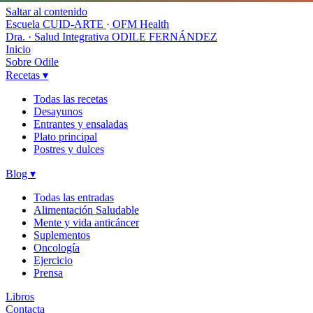
Saltar al contenido
Escuela CUID-ARTE
·
OFM Health
Dra. · Salud Integrativa
ODILE FERNÁNDEZ
Inicio
Sobre Odile
Recetas
▾
Todas las recetas
Desayunos
Entrantes y ensaladas
Plato principal
Postres y dulces
Blog
▾
Todas las entradas
Alimentación Saludable
Mente y vida anticáncer
Suplementos
Oncología
Ejercicio
Prensa
Libros
Contacta