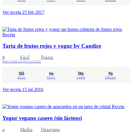
Ver receta
25 feb 2017
Receta
Tarta de frutos rojos y yogur by Candice
8
Fácil
Postre
RACIONES
DIFICULTAD
165
4g
18g
9g
KCAL
PROT
CARB
GRASA
Ver receta
15 jul 2016
Receta
Yogur vegano casero (sin lácteos)
4
Media
Desayuno