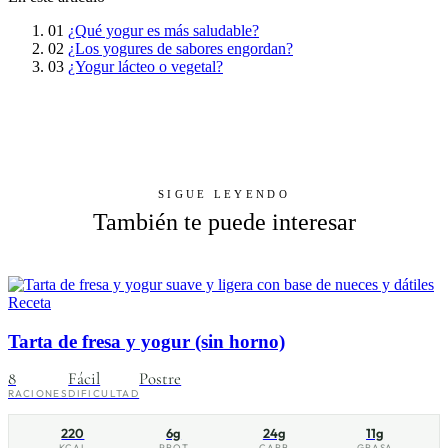
01
¿Qué yogur es más saludable?
02
¿Los yogures de sabores engordan?
03
¿Yogur lácteo o vegetal?
SIGUE LEYENDO
También te puede interesar
Receta
Tarta de fresa y yogur (sin horno)
8
Fácil
Postre
RACIONES
DIFICULTAD
220
6g
24g
11g
KCAL
PROT
CARB
GRASA