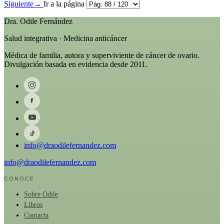
Siguiente
→
Ir a la página
Dra. Odile Fernández
Salud integrativa · Medicina anticáncer
Médica de familia, autora y superviviente de cáncer de ovario.
Divulgación basada en evidencia desde 2011.
info@draodilefernandez.com
info@draodilefernandez.com
CONOCE
Sobre Odile
Libros
Contacta