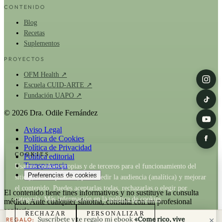
CONTENIDO
Blog
Recetas
Suplementos
PROYECTOS
OFM Health ↗
Escuela CUID-ARTE ↗
Fundación UAPO ↗
© 2026 Dra. Odile Fernández
Aviso Legal
Política de Cookies
Política de Privacidad
COOKIES
Política editorial
Transparencia
Usamos cookies propias y de terceros para el funcionamiento del
Preferencias de cookies
sitio y, con tu permiso, para medir la audiencia (analítica) y mejorar
el contenido. Puedes aceptarlas todas, rechazarlas o elegir por
El contenido tiene fines informativos y no sustituye la consulta
categoría. Más información en la
política de cookies
.
médica. Ante cualquier síntoma, consulta con un profesional
sanitario.
RECHAZAR
PERSONALIZAR
Suscríbete y te regalo mi ebook
«Come rico, vive
REGALO: