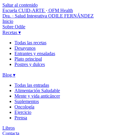
Saltar al contenido
Escuela CUID-ARTE
·
OFM Health
Dra. · Salud Integrativa
ODILE FERNÁNDEZ
Inicio
Sobre Odile
Recetas
▾
Todas las recetas
Desayunos
Entrantes y ensaladas
Plato principal
Postres y dulces
Blog
▾
Todas las entradas
Alimentación Saludable
Mente y vida anticáncer
Suplementos
Oncología
Ejercicio
Prensa
Libros
Contacta