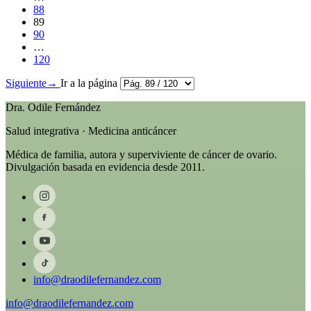
88
89
90
…
120
Siguiente
→
Ir a la página
Dra. Odile Fernández
Salud integrativa · Medicina anticáncer
Médica de familia, autora y superviviente de cáncer de ovario.
Divulgación basada en evidencia desde 2011.
info@draodilefernandez.com
info@draodilefernandez.com