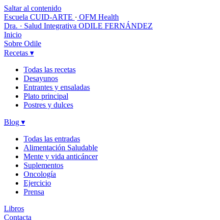
Saltar al contenido
Escuela CUID-ARTE
·
OFM Health
Dra. · Salud Integrativa
ODILE FERNÁNDEZ
Inicio
Sobre Odile
Recetas
▾
Todas las recetas
Desayunos
Entrantes y ensaladas
Plato principal
Postres y dulces
Blog
▾
Todas las entradas
Alimentación Saludable
Mente y vida anticáncer
Suplementos
Oncología
Ejercicio
Prensa
Libros
Contacta