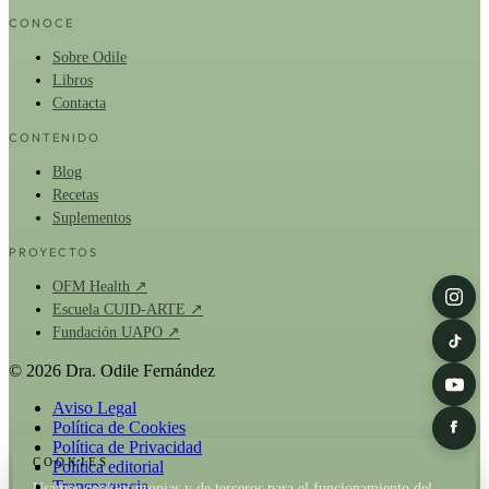
CONOCE
Sobre Odile
Libros
Contacta
CONTENIDO
Blog
Recetas
Suplementos
PROYECTOS
OFM Health ↗
Escuela CUID-ARTE ↗
Fundación UAPO ↗
© 2026 Dra. Odile Fernández
Aviso Legal
Política de Cookies
Política de Privacidad
COOKIES
Política editorial
Transparencia
Usamos cookies propias y de terceros para el funcionamiento del