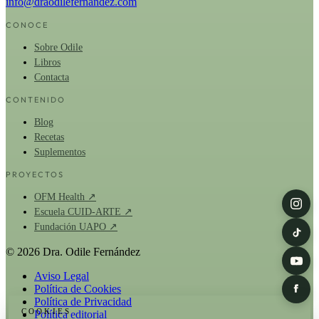
info@draodilefernandez.com
CONOCE
Sobre Odile
Libros
Contacta
CONTENIDO
Blog
Recetas
Suplementos
PROYECTOS
OFM Health ↗
Escuela CUID-ARTE ↗
Fundación UAPO ↗
© 2026 Dra. Odile Fernández
Aviso Legal
Política de Cookies
Política de Privacidad
COOKIES
Política editorial