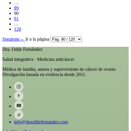
…
89
90
91
…
120
Siguiente
→
Ir a la página
Dra. Odile Fernández
Salud integrativa · Medicina anticáncer
Médica de familia, autora y superviviente de cáncer de ovario.
Divulgación basada en evidencia desde 2011.
info@draodilefernandez.com