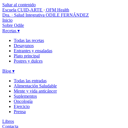
Saltar al contenido
Escuela CUID-ARTE
·
OFM Health
Dra. · Salud Integrativa
ODILE FERNÁNDEZ
Inicio
Sobre Odile
Recetas
▾
Todas las recetas
Desayunos
Entrantes y ensaladas
Plato principal
Postres y dulces
Blog
▾
Todas las entradas
Alimentación Saludable
Mente y vida anticáncer
Suplementos
Oncología
Ejercicio
Prensa
Libros
Contacta