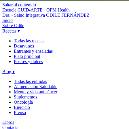
Saltar al contenido
Escuela CUID-ARTE
·
OFM Health
Dra. · Salud Integrativa
ODILE FERNÁNDEZ
Inicio
Sobre Odile
Recetas
▾
Todas las recetas
Desayunos
Entrantes y ensaladas
Plato principal
Postres y dulces
Blog
▾
Todas las entradas
Alimentación Saludable
Mente y vida anticáncer
Suplementos
Oncología
Ejercicio
Prensa
Libros
Contacta