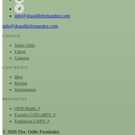
info@draodilefernandez.com
info@draodilefernandez.com
CONOCE
Sobre Odile
Libros
Contacta
CONTENIDO
Blog
Recetas
Suplementos
PROYECTOS
OFM Health ↗
Escuela CUID-ARTE ↗
Fundación UAPO ↗
© 2026 Dra. Odile Fernández