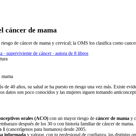
 el cáncer de mama
s riesgo de cáncer de mama y cervical; la OMS los clasifica como canc
a · superviviente de cáncer · autora de 8 libros
tura
e 40 años, su salud se ha puesto en riesgo una vez más. Existe evidenc
tos datos son poco conocidos y las mujeres siguen tomando anticoncepti
onceptivos orales (ACO)
con un mayor riesgo de
cáncer de mama
y c
embarazo después de los 30 o con historia familiar de cáncer de mama.
o 1
(cancerígenos para humanos) desde 2005.
ma informada
y valorar, con tu profesional de confianza, las distintas o