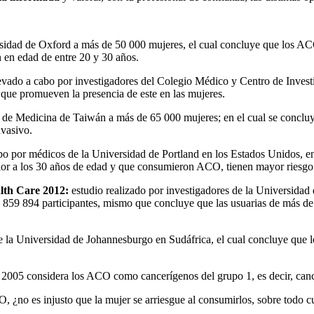
rsidad de Oxford a más de 50 000 mujeres, el cual concluye que los AC
 en edad de entre 20 y 30 años.
evado a cabo por investigadores del Colegio Médico y Centro de Investi
ue promueven la presencia de este en las mujeres.
a de Medicina de Taiwán a más de 65 000 mujeres; en el cual se concl
nvasivo.
bo por médicos de la Universidad de Portland en los Estados Unidos, en 
rior a los 30 años de edad y que consumieron ACO, tienen mayor riesg
lth Care 2012:
estudio realizado por investigadores de la Universidad
n 859 894 participantes, mismo que concluye que las usuarias de más 
e la Universidad de Johannesburgo en Sudáfrica, el cual concluye que 
2005 considera los ACO como cancerígenos del grupo 1, es decir, can
O, ¿no es injusto que la mujer se arriesgue al consumirlos, sobre todo 