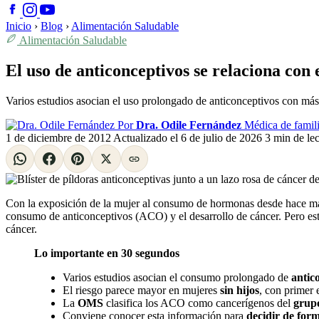
Inicio
›
Blog
›
Alimentación Saludable
Alimentación Saludable
El uso de anticonceptivos se relaciona con
Varios estudios asocian el uso prolongado de anticonceptivos con má
Por
Dra. Odile Fernández
Médica de famili
1 de diciembre de 2012
Actualizado el
6 de julio de 2026
3 min de lec
Con la exposición de la mujer al consumo de hormonas desde hace más d
consumo de anticonceptivos (ACO) y el desarrollo de cáncer. Pero es
cáncer.
Lo importante en 30 segundos
Varios estudios asocian el consumo prolongado de
antic
El riesgo parece mayor en mujeres
sin hijos
, con primer 
La
OMS
clasifica los ACO como cancerígenos del
grup
Conviene conocer esta información para
decidir de for