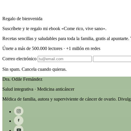
Regalo de bienvenida
Suscríbete y te regalo mi ebook «Come rico, vive sano».
Recetas sencillas y saludables para toda la familia, gratis al apuntart
Únete a más de 500.000 lectores · +1 millón en redes
Correo electrónico
Sin spam. Cancela cuando quieras.
Dra. Odile Fernández
Salud integrativa · Medicina anticáncer
Médica de familia, autora y superviviente de cáncer de ovario. Divul