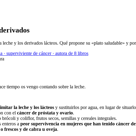
 derivados
a leche y los derivados lácteos. Qué propone su «plato saludable» y po
a · superviviente de cáncer · autora de 8 libros
ura
ace tiempo os vengo contando sobre la leche.
limitar la leche y los lácteos
y sustituirlos por agua, en lugar de situar
ón con el
cáncer de próstata y ovario
.
 brócoli y coliflor, frutos secos, semillas y cereales integrales.
s enteros a
peor supervivencia en mujeres que han tenido cáncer 
 o frescos y de cabra u oveja
.