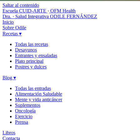
Saltar al contenido
Escuela CUID-ARTE
·
OFM Health
Dra. · Salud Integrativa
ODILE FERNÁNDEZ
Inicio
Sobre Odile
Recetas
▾
Todas las recetas
Desayunos
Entrantes y ensaladas
Plato principal
Postres y dulces
Blog
▾
Todas las entradas
Alimentación Saludable
Mente y vida anticáncer
Suplementos
Oncología
Ejercicio
Prensa
Libros
Contacta