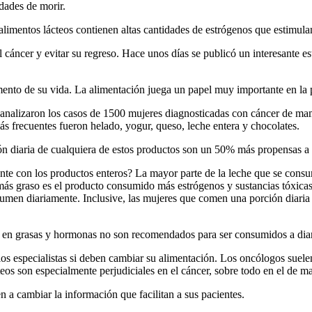
dades de morir.
alimentos lácteos contienen altas cantidades de estrógenos que estimula
l cáncer y evitar su regreso. Hace unos días se publicó un interesante e
to de su vida. La alimentación juega un papel muy importante en la pr
, analizaron los casos de 1500 mujeres diagnosticadas con cáncer de ma
ás frecuentes fueron helado, yogur, queso, leche entera y chocolates.
n diaria de cualquiera de estos productos son un 50% más propensas a m
mente con los productos enteros? La mayor parte de la leche que se co
ás graso es el producto consumido más estrógenos y sustancias tóxicas 
umen diariamente. Inclusive, las mujeres que comen una porción diaria
os en grasas y hormonas no son recomendados para ser consumidos a diar
os especialistas si deben cambiar su alimentación. Los oncólogos suel
os son especialmente perjudiciales en el cáncer, sobre todo en el de ma
n a cambiar la información que facilitan a sus pacientes.