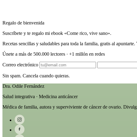
Regalo de bienvenida
Suscríbete y te regalo mi ebook «Come rico, vive sano».
Recetas sencillas y saludables para toda la familia, gratis al apuntart
Únete a más de 500.000 lectores · +1 millón en redes
Correo electrónico
Sin spam. Cancela cuando quieras.
Dra. Odile Fernández
Salud integrativa · Medicina anticáncer
Médica de familia, autora y superviviente de cáncer de ovario. Divul