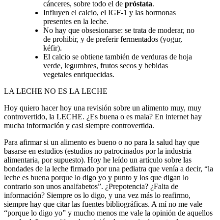
cánceres, sobre todo el de
próstata
.
Influyen el calcio, el IGF-1 y las hormonas
presentes en la leche.
No hay que obsesionarse: se trata de moderar, no
de prohibir, y de preferir fermentados (yogur,
kéfir).
El calcio se obtiene también de verduras de hoja
verde, legumbres, frutos secos y bebidas
vegetales enriquecidas.
LA LECHE NO ES LA LECHE
Hoy quiero hacer hoy una revisión sobre un alimento muy, muy
controvertido, la LECHE. ¿Es buena o es mala? En internet hay
mucha información y casi siempre controvertida.
Para afirmar si un alimento es bueno o no para la salud hay que
basarse en estudios (estudios no patrocinados por la industria
alimentaria, por supuesto). Hoy he leído un artículo sobre las
bondades de la leche firmado por una pediatra que venía a decir, “la
leche es buena porque lo digo yo y punto y los que digan lo
contrario son unos analfabetos”. ¿Prepotencia? ¿Falta de
información? Siempre os lo digo, y una vez más lo reafirmo,
siempre hay que citar las fuentes bibliográficas. A mí no me vale
“porque lo digo yo” y mucho menos me vale la opinión de aquellos