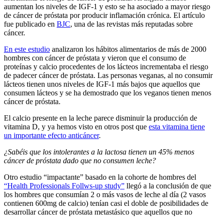
aumentan los niveles de IGF-1 y esto se ha asociado a mayor riesgo
de cáncer de próstata por producir inflamación crónica. El artículo
fue publicado en
BJC
, una de las revistas más reputadas sobre
cáncer.
En este estudio
analizaron los hábitos alimentarios de más de 2000
hombres con cáncer de próstata y vieron que el consumo de
proteínas y calcio procedentes de los lácteos incrementaba el riesgo
de padecer cáncer de próstata. Las personas veganas, al no consumir
lácteos tienen unos niveles de IGF-1 más bajos que aquellos que
consumen lácteos y se ha demostrado que los veganos tienen menos
cáncer de próstata.
El calcio presente en la leche parece disminuir la producción de
vitamina D, y ya hemos visto en otros post que
esta vitamina tiene
un importante efecto anticáncer
.
¿Sabéis que los intolerantes a la lactosa tienen un 45% menos
cáncer de próstata dado que no consumen leche?
Otro estudio “impactante” basado en la cohorte de hombres del
“Health Professionals Follws-up study”
llegó a la conclusión de que
los hombres que consumían 2 o más vasos de leche al día (2 vasos
contienen 600mg de calcio) tenían casi el doble de posibilidades de
desarrollar cáncer de próstata metastásico que aquellos que no