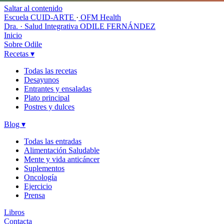
Saltar al contenido
Escuela CUID-ARTE
·
OFM Health
Dra. · Salud Integrativa
ODILE FERNÁNDEZ
Inicio
Sobre Odile
Recetas
▾
Todas las recetas
Desayunos
Entrantes y ensaladas
Plato principal
Postres y dulces
Blog
▾
Todas las entradas
Alimentación Saludable
Mente y vida anticáncer
Suplementos
Oncología
Ejercicio
Prensa
Libros
Contacta