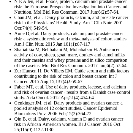
N E Allen, et al. Foods, protein, calcium and prostate cancer
risk: the European Prospective Investigation into Cancer and
Nutrition. Mol Biol Res Commun. 2017 Jun;6(2):57-64.
Chan JM, et al. Dairy products, calcium, and prostate cancer
risk in the Physicians’ Health Study. Am J Clin Nutr. 2001
Oct;74(4):549-54.
Aune D,et al. Dairy products, calcium, and prostate cancer
risk: a systematic review and meta-analysis of cohort studies.
Am J Clin Nutr. 2015 Jan;101(1):87-117
Shariatikia M, Behbahani M, Mohabatkar H. Anticancer
activity of cow, sheep, goat, mare, donkey and camel milks
and their caseins and whey proteins and in silico comparison
of the caseins. Mol Biol Res Commun. 2017 Jun;6(2):57-64.
Zur Hausen H, De Villiers EM. Cattle serum and milk factors
contributing to the risk of colon and breast cancer. Int J
Cancer. 2015 Aug 15;137(4):959-67
Faber MT, et al. Use of dairy products, lactose, and calcium
and risk of ovarian cancer - results from a Danish case-control
study. Acta Oncol. 2012 Apr;51(4):454-64
Genkinger JM, et al. Dairy products and ovarian cancer: a
pooled analysis of 12 cohort studies. Cancer Epidemiol
Biomarkers Prev. 2006 Feb;15(2):364-72.
Qin B, et al. Dairy, calcium, vitamin D and ovarian cancer
risk in African-American women. Br J Cancer. 2016 Oct
25;115(9):1122-1130.