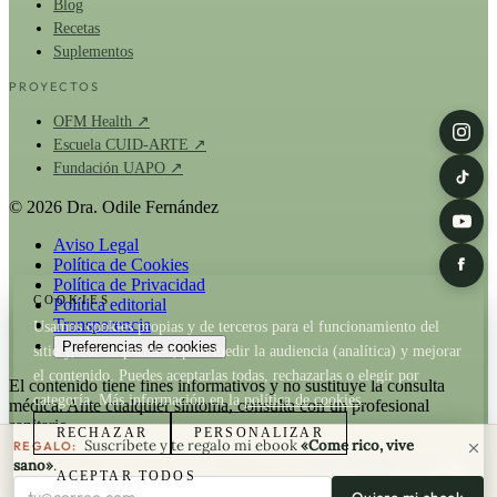
Blog
Recetas
Suplementos
PROYECTOS
OFM Health ↗
Escuela CUID-ARTE ↗
Fundación UAPO ↗
© 2026 Dra. Odile Fernández
Aviso Legal
Política de Cookies
Política de Privacidad
COOKIES
Política editorial
Transparencia
Usamos cookies propias y de terceros para el funcionamiento del
Preferencias de cookies
sitio y, con tu permiso, para medir la audiencia (analítica) y mejorar
el contenido. Puedes aceptarlas todas, rechazarlas o elegir por
El contenido tiene fines informativos y no sustituye la consulta
categoría. Más información en la
política de cookies
.
médica. Ante cualquier síntoma, consulta con un profesional
sanitario.
RECHAZAR
PERSONALIZAR
Suscríbete y te regalo mi ebook
«Come rico, vive
REGALO:
La Dra. Odile Fernández es fundadora de
OFM Health
. Cuando un
sano»
.
ACEPTAR TODOS
artículo recomienda un producto de OFM existe relación comercial;
Tu correo electrónico