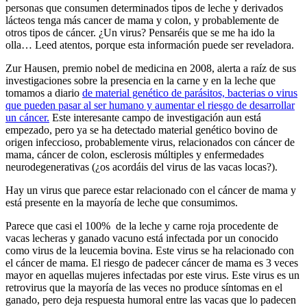
personas que consumen determinados tipos de leche y derivados
lácteos tenga más cancer de mama y colon, y probablemente de
otros tipos de cáncer. ¿Un virus? Pensaréis que se me ha ido la
olla… Leed atentos, porque esta información puede ser reveladora.
Zur Hausen, premio nobel de medicina en 2008, alerta a raíz de sus
investigaciones sobre la presencia en la carne y en la leche que
tomamos a diario
de material genético de parásitos, bacterias o virus
que pueden pasar al ser humano y aumentar el riesgo de desarrollar
un cáncer.
Este interesante campo de investigación aun está
empezado, pero ya se ha detectado material genético bovino de
origen infeccioso, probablemente virus, relacionados con cáncer de
mama, cáncer de colon, esclerosis múltiples y enfermedades
neurodegenerativas (¿os acordáis del virus de las vacas locas?).
Hay un virus que parece estar relacionado con el cáncer de mama y
está presente en la mayoría de leche que consumimos.
Parece que casi el 100% de la leche y carne roja procedente de
vacas lecheras y ganado vacuno está infectada por un conocido
como virus de la leucemia bovina. Este virus se ha relacionado con
el cáncer de mama. El riesgo de padecer cáncer de mama es 3 veces
mayor en aquellas mujeres infectadas por este virus. Este virus es un
retrovirus que la mayoría de las veces no produce síntomas en el
ganado, pero deja respuesta humoral entre las vacas que lo padecen