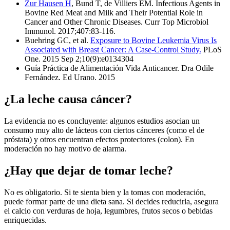
Zur Hausen H
, Bund T, de Villiers EM. Infectious Agents in
Bovine Red Meat and Milk and Their Potential Role in
Cancer and Other Chronic Diseases. Curr Top Microbiol
Immunol. 2017;407:83-116.
Buehring GC, et al.
Exposure to Bovine Leukemia Virus Is
Associated with Breast Cancer: A Case-Control Study.
PLoS
One. 2015 Sep 2;10(9):e0134304
Guía Práctica de Alimentación Vida Anticancer. Dra Odile
Fernández. Ed Urano. 2015
¿La leche causa cáncer?
La evidencia no es concluyente: algunos estudios asocian un
consumo muy alto de lácteos con ciertos cánceres (como el de
próstata) y otros encuentran efectos protectores (colon). En
moderación no hay motivo de alarma.
¿Hay que dejar de tomar leche?
No es obligatorio. Si te sienta bien y la tomas con moderación,
puede formar parte de una dieta sana. Si decides reducirla, asegura
el calcio con verduras de hoja, legumbres, frutos secos o bebidas
enriquecidas.