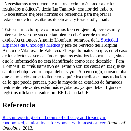
“Necesitamos urgentemente una redacción más precisa de los
resultados médicos”, decía Ian Tannock, coautor del trabajo.
“Necesitamos mejores normas de referencia para mejorar la
redacción de los resultados de eficacia y toxicidad”, añadía.
“Este es un factor que conocíamos bien en general, pero es muy
interesante ver que sucede también en el cáncer de mama”,
explicaba entonces Antonio Llombart, portavoz de la
Sociedad
Española de Oncología Médica
y jefe de Servicio del Hospital
Arnau de Vilanova de Valencia. El experto matizaba que, en el caso
de los efectos adversos, “no es que los estudios los ocultasen, sino
que la información no está identificada como sería deseable”. Para
Llombart, lo “más llamativo del estudio son los casos en los que se
cambió el objetivo principal del ensayo”. Sin embargo, consideraba
que el impacto que esto tiene en la práctica médica es más reducido
de lo que puede parecer, pues la mayoría de estudios de fármacos
realmente relevantes están más regulados, ya que deben figurar en
registros oficiales creados por EE.UU. o la UE.
Referencia
Bias in reporting of end points of efficacy and toxicity in
randomized, clinical trials for women with breast cancer
.
Annals of
Oncology
, 2013.