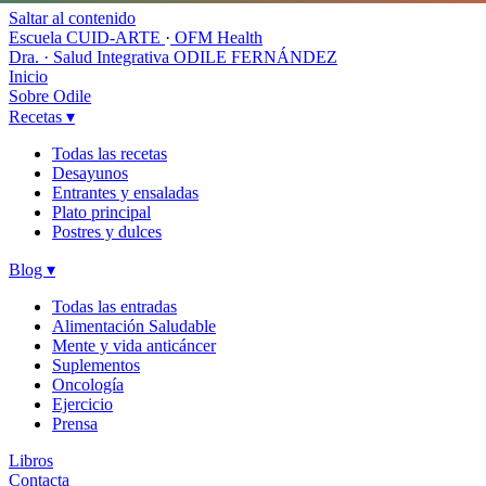
Saltar al contenido
Escuela CUID-ARTE
·
OFM Health
Dra. · Salud Integrativa
ODILE FERNÁNDEZ
Inicio
Sobre Odile
Recetas
▾
Todas las recetas
Desayunos
Entrantes y ensaladas
Plato principal
Postres y dulces
Blog
▾
Todas las entradas
Alimentación Saludable
Mente y vida anticáncer
Suplementos
Oncología
Ejercicio
Prensa
Libros
Contacta