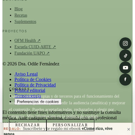
Blog
Recetas
Suplementos
PROYECTOS
OFM Health ↗
Escuela CUID-ARTE ↗
Fundación UAPO ↗
© 2026 Dra. Odile Fernández
Aviso Legal
Política de Cookies
Política de Privacidad
COOKIES
Política editorial
Transparencia
Usamos cookies propias y de terceros para el funcionamiento del
Preferencias de cookies
sitio y, con tu permiso, para medir la audiencia (analítica) y mejorar
el contenido. Puedes aceptarlas todas, rechazarlas o elegir por
El contenido tiene fines informativos y no sustituye la consulta
categoría. Más información en la
política de cookies
.
médica. Ante cualquier síntoma, consulta con un profesional
sanitario.
RECHAZAR
PERSONALIZAR
Suscríbete y te regalo mi ebook
«Come rico, vive
REGALO:
La Dra. Odile Fernández es fundadora de
OFM Health
. Cuando un
sano»
.