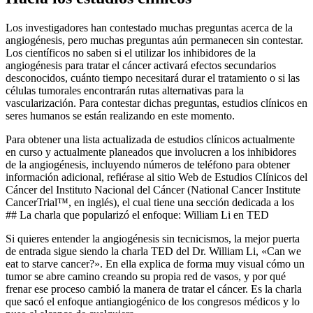
Los investigadores han contestado muchas preguntas acerca de la
angiogénesis, pero muchas preguntas aún permanecen sin contestar.
Los científicos no saben si el utilizar los inhibidores de la
angiogénesis para tratar el cáncer activará efectos secundarios
desconocidos, cuánto tiempo necesitará durar el tratamiento o si las
células tumorales encontrarán rutas alternativas para la
vascularización. Para contestar dichas preguntas, estudios clínicos en
seres humanos se están realizando en este momento.
Para obtener una lista actualizada de estudios clínicos actualmente
en curso y actualmente planeados que involucren a los inhibidores
de la angiogénesis, incluyendo números de teléfono para obtener
información adicional, refiérase al sitio Web de Estudios Clínicos del
Cáncer del Instituto Nacional del Cáncer (National Cancer Institute
CancerTrial™, en inglés), el cual tiene una sección dedicada a los
## La charla que popularizó el enfoque: William Li en TED
Si quieres entender la angiogénesis sin tecnicismos, la mejor puerta
de entrada sigue siendo la charla TED del Dr. William Li, «Can we
eat to starve cancer?». En ella explica de forma muy visual cómo un
tumor se abre camino creando su propia red de vasos, y por qué
frenar ese proceso cambió la manera de tratar el cáncer. Es la charla
que sacó el enfoque antiangiogénico de los congresos médicos y lo