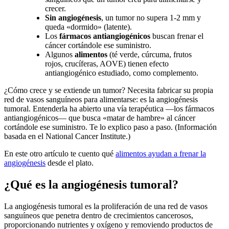
crecer.
Sin angiogénesis
, un tumor no supera 1-2 mm y
queda «dormido» (latente).
Los
fármacos antiangiogénicos
buscan frenar el
cáncer cortándole ese suministro.
Algunos
alimentos
(té verde, cúrcuma, frutos
rojos, crucíferas, AOVE) tienen efecto
antiangiogénico estudiado, como complemento.
¿Cómo crece y se extiende un tumor? Necesita fabricar su propia
red de vasos sanguíneos para alimentarse: es la angiogénesis
tumoral. Entenderla ha abierto una vía terapéutica —los fármacos
antiangiogénicos— que busca «matar de hambre» al cáncer
cortándole ese suministro. Te lo explico paso a paso. (Información
basada en el National Cancer Institute.)
En este otro artículo te cuento qué
alimentos ayudan a frenar la
angiogénesis
desde el plato.
¿Qué es la angiogénesis tumoral?
La angiogénesis tumoral es la proliferación de una red de vasos
sanguíneos que penetra dentro de crecimientos cancerosos,
proporcionando nutrientes y oxígeno y removiendo productos de