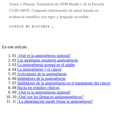
Urano y Planeta. Fundadora de OFM Health y de la Escuela
CUID-ARTE. Comparto información de salud basada en
evidencia científica con rigor y lenguaje accesible.
CONOCE MI HISTORIA →
En este artículo
01
¿Qué es la angiogénesis tumoral?
02
Las metástasis requieren angiogénesis
03
La angiogénesis normal en el adulto
04
La angiogénesis y el cáncer
05
Activadores de la angiogénesis
06
Inhibidores de la angiogénesis
07
Inhibidores de la angiogénesis en el tratamiento del cáncer
08
Hacia los estudios clínicos
09
¿Qué es la angiogénesis tumoral?
10
¿Qué son los fármacos antiangiogénicos?
11
¿La alimentación puede frenar la angiogénesis?