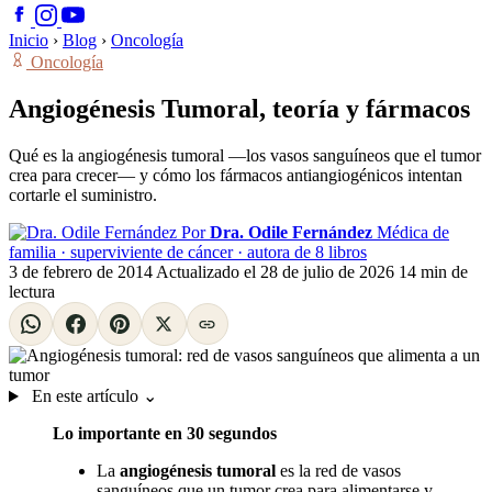
Inicio
›
Blog
›
Oncología
Oncología
Angiogénesis Tumoral, teoría y fármacos
Qué es la angiogénesis tumoral —los vasos sanguíneos que el tumor
crea para crecer— y cómo los fármacos antiangiogénicos intentan
cortarle el suministro.
Por
Dra. Odile Fernández
Médica de
familia · superviviente de cáncer · autora de 8 libros
3 de febrero de 2014
Actualizado el
28 de julio de 2026
14 min de
lectura
En este artículo
⌄
Lo importante en 30 segundos
La
angiogénesis tumoral
es la red de vasos
sanguíneos que un tumor crea para alimentarse y