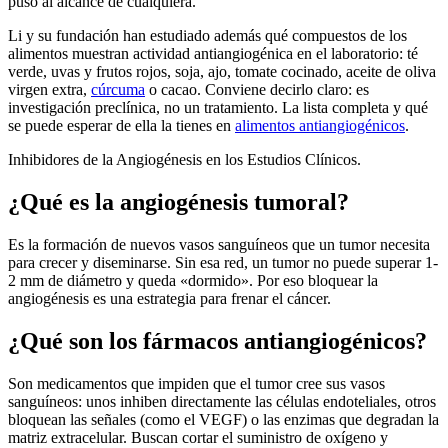
puso al alcance de cualquiera.
Li y su fundación han estudiado además qué compuestos de los
alimentos muestran actividad antiangiogénica en el laboratorio: té
verde, uvas y frutos rojos, soja, ajo, tomate cocinado, aceite de oliva
virgen extra,
cúrcuma
o cacao. Conviene decirlo claro: es
investigación preclínica, no un tratamiento. La lista completa y qué
se puede esperar de ella la tienes en
alimentos antiangiogénicos
.
Inhibidores de la Angiogénesis en los Estudios Clínicos.
¿Qué es la angiogénesis tumoral?
Es la formación de nuevos vasos sanguíneos que un tumor necesita
para crecer y diseminarse. Sin esa red, un tumor no puede superar 1-
2 mm de diámetro y queda «dormido». Por eso bloquear la
angiogénesis es una estrategia para frenar el cáncer.
¿Qué son los fármacos antiangiogénicos?
Son medicamentos que impiden que el tumor cree sus vasos
sanguíneos: unos inhiben directamente las células endoteliales, otros
bloquean las señales (como el VEGF) o las enzimas que degradan la
matriz extracelular. Buscan cortar el suministro de oxígeno y