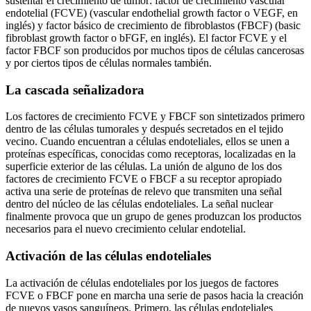
sustentar el crecimiento de tumor: factor de crecimiento vascular
endotelial (FCVE) (vascular endothelial growth factor o VEGF, en
inglés) y factor básico de crecimiento de fibroblastos (FBCF) (basic
fibroblast growth factor o bFGF, en inglés). El factor FCVE y el
factor FBCF son producidos por muchos tipos de células cancerosas
y por ciertos tipos de células normales también.
La cascada señalizadora
Los factores de crecimiento FCVE y FBCF son sintetizados primero
dentro de las células tumorales y después secretados en el tejido
vecino. Cuando encuentran a células endoteliales, ellos se unen a
proteínas específicas, conocidas como receptoras, localizadas en la
superficie exterior de las células. La unión de alguno de los dos
factores de crecimiento FCVE o FBCF a su receptor apropiado
activa una serie de proteínas de relevo que transmiten una señal
dentro del núcleo de las células endoteliales. La señal nuclear
finalmente provoca que un grupo de genes produzcan los productos
necesarios para el nuevo crecimiento celular endotelial.
Activación de las células endoteliales
La activación de células endoteliales por los juegos de factores
FCVE o FBCF pone en marcha una serie de pasos hacia la creación
de nuevos vasos sanguíneos. Primero, las células endoteliales