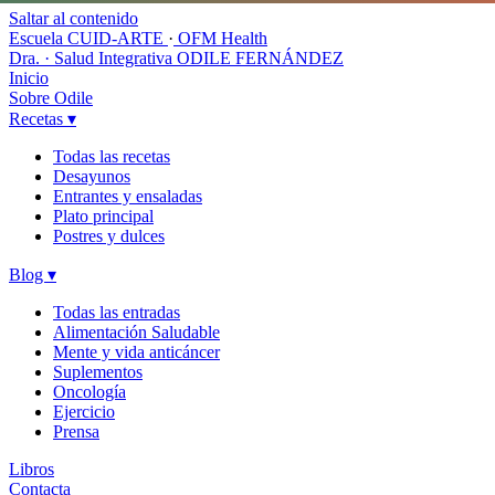
Saltar al contenido
Escuela CUID-ARTE
·
OFM Health
Dra. · Salud Integrativa
ODILE FERNÁNDEZ
Inicio
Sobre Odile
Recetas
▾
Todas las recetas
Desayunos
Entrantes y ensaladas
Plato principal
Postres y dulces
Blog
▾
Todas las entradas
Alimentación Saludable
Mente y vida anticáncer
Suplementos
Oncología
Ejercicio
Prensa
Libros
Contacta