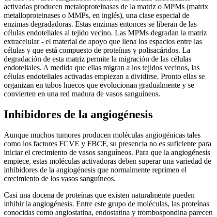
activadas producen metaloproteinasas de la matriz o MPMs (matrix
metalloproteinases o MMPs, en inglés), una clase especial de
enzimas degradadoras. Estas enzimas entonces se liberan de las
células endoteliales al tejido vecino. Las MPMs degradan la matriz
extracelular - el material de apoyo que llena los espacios entre las
células y que está compuesto de proteínas y polisacáridos. La
degradación de esta matriz permite la migración de las células
endoteliales. A medida que ellas migran a los tejidos vecinos, las
células endoteliales activadas empiezan a dividirse. Pronto ellas se
organizan en tubos huecos que evolucionan gradualmente y se
convierten en una red madura de vasos sanguíneos.
Inhibidores de la angiogénesis
Aunque muchos tumores producen moléculas angiogénicas tales
como los factores FCVE y FBCF, su presencia no es suficiente para
iniciar el crecimiento de vasos sanguíneos. Para que la angiogénesis
empiece, estas moléculas activadoras deben superar una variedad de
inhibidores de la angiogénesis que normalmente reprimen el
crecimiento de los vasos sanguíneos.
Casi una docena de proteínas que existen naturalmente pueden
inhibir la angiogénesis. Entre este grupo de moléculas, las proteínas
conocidas como angiostatina, endostatina y trombospondina parecen