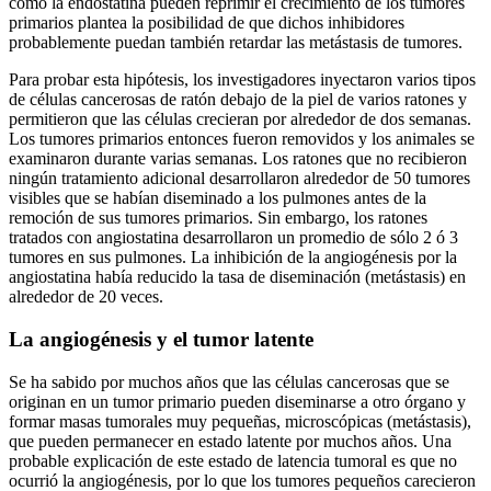
como la endostatina pueden reprimir el crecimiento de los tumores
primarios plantea la posibilidad de que dichos inhibidores
probablemente puedan también retardar las metástasis de tumores.
Para probar esta hipótesis, los investigadores inyectaron varios tipos
de células cancerosas de ratón debajo de la piel de varios ratones y
permitieron que las células crecieran por alrededor de dos semanas.
Los tumores primarios entonces fueron removidos y los animales se
examinaron durante varias semanas. Los ratones que no recibieron
ningún tratamiento adicional desarrollaron alrededor de 50 tumores
visibles que se habían diseminado a los pulmones antes de la
remoción de sus tumores primarios. Sin embargo, los ratones
tratados con angiostatina desarrollaron un promedio de sólo 2 ó 3
tumores en sus pulmones. La inhibición de la angiogénesis por la
angiostatina había reducido la tasa de diseminación (metástasis) en
alrededor de 20 veces.
La angiogénesis y el tumor latente
Se ha sabido por muchos años que las células cancerosas que se
originan en un tumor primario pueden diseminarse a otro órgano y
formar masas tumorales muy pequeñas, microscópicas (metástasis),
que pueden permanecer en estado latente por muchos años. Una
probable explicación de este estado de latencia tumoral es que no
ocurrió la angiogénesis, por lo que los tumores pequeños carecieron