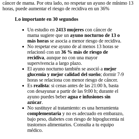
cáncer de mama. Por otra lado, no respetar un ayuno de mínimo 13
horas, puede aumentar el riesgo de recidiva en un 36%
Lo importante en 30 segundos
Un estudio en
2413 mujeres
con cáncer de
mama sugiere que un
ayuno nocturno de 13 o
más horas
se asocia a menor riesgo de recidiva.
No respetar ese ayuno de al menos 13 horas se
relacionó con un
36 % más de riesgo de
recidiva
, aunque no con una mayor
supervivencia a largo plazo.
El ayuno nocturno también se asoció a
mejor
glucemia y mejor calidad del sueño
; dormir 7-9
horas se relaciona con menor riesgo de cáncer.
Es
realista
: si cenas antes de las 21:00 h, basta
con desayunar a partir de las 9:00 h; durante el
ayuno puedes beber
agua e infusiones sin
azúcar
.
No sustituye al tratamiento: es una herramienta
complementaria
y no es adecuado en embarazo,
bajo peso, diabetes con riesgo de hipoglucemia ni
trastornos alimentarios. Consulta a tu equipo
médico.