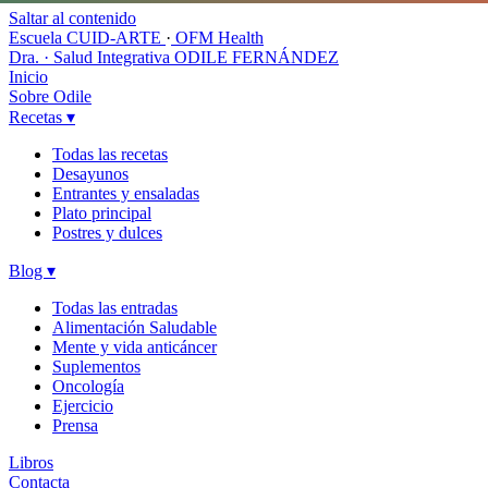
Saltar al contenido
Escuela CUID-ARTE
·
OFM Health
Dra. · Salud Integrativa
ODILE FERNÁNDEZ
Inicio
Sobre Odile
Recetas
▾
Todas las recetas
Desayunos
Entrantes y ensaladas
Plato principal
Postres y dulces
Blog
▾
Todas las entradas
Alimentación Saludable
Mente y vida anticáncer
Suplementos
Oncología
Ejercicio
Prensa
Libros
Contacta