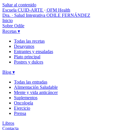
Saltar al contenido
Escuela CUID-ARTE
·
OFM Health
Dra. · Salud Integrativa
ODILE FERNÁNDEZ
Inicio
Sobre Odile
Recetas
▾
Todas las recetas
Desayunos
Entrantes y ensaladas
Plato principal
Postres y dulces
Blog
▾
Todas las entradas
Alimentación Saludable
Mente y vida anticáncer
Suplementos
Oncología
Ejercicio
Prensa
Libros
Contacta