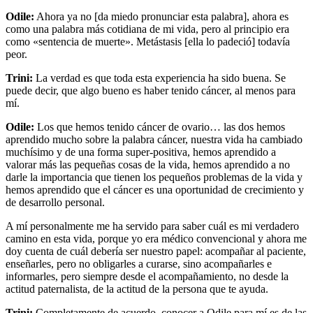
Odile:
Ahora ya no [da miedo pronunciar esta palabra], ahora es
como una palabra más cotidiana de mi vida, pero al principio era
como «sentencia de muerte». Metástasis [ella lo padeció] todavía
peor.
Trini:
La verdad es que toda esta experiencia ha sido buena. Se
puede decir, que algo bueno es haber tenido cáncer, al menos para
mí.
Odile:
Los que hemos tenido cáncer de ovario… las dos hemos
aprendido mucho sobre la palabra cáncer, nuestra vida ha cambiado
muchísimo y de una forma super-positiva, hemos aprendido a
valorar más las pequeñas cosas de la vida, hemos aprendido a no
darle la importancia que tienen los pequeños problemas de la vida y
hemos aprendido que el cáncer es una oportunidad de crecimiento y
de desarrollo personal.
A mí personalmente me ha servido para saber cuál es mi verdadero
camino en esta vida, porque yo era médico convencional y ahora me
doy cuenta de cuál debería ser nuestro papel: acompañar al paciente,
enseñarles, pero no obligarles a curarse, sino acompañarles e
informarles, pero siempre desde el acompañamiento, no desde la
actitud paternalista, de la actitud de la persona que te ayuda.
Trini:
Completamente de acuerdo, conocer a Odile para mí es de las