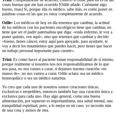
cosas buenas que me han ocurrido [Odile añade: Cuéntame algo
bueno, risas] Sí, porque ella es médico, sabe más, es como poner en
palabras cosas en las que yo estoy completamente de acuerdo.
Odile:
Los médicos de hoy en día tenemos que cambiar, la actitud
de los médicos con los pacientes oncológicos tiene que cambiar, no
tiene que ser el padre paternalista que diga: «estás enfermo, te voy a
poner quimio, ven aquí», sino que tenemos que cambiar y decirle:
«bueno, tienes cáncer, estoy aquí para apoyarte, para ayudarte, te
voy a decir los tratamientos que puedes hacer, pero tienes que hacer
un trabajo personal importante para curarte».
Trini:
Es como hacer al paciente tomar responsabilidad de sí mismo,
porque realmente si nosotros nos nos responsabilizamos de lo que
nos pasa, no nos vamos a curar, si dejamos nuestra curación «en
manos de», no nos vamos a curar. Odile aclara: sea un médico
homeopático o sea un médico naturista.
Yo creo que cada uno de nosotros somos creaciones únicas,
exclusivas e irrepetibles, entonces también hay una curación única y
exclusiva para cada uno. Hay algo general, como una buena
alimentación, por supuesto es importantísima, una salud mental, una
tranquilidad espiritual, pero, a lo mejor en mi caso, yo necesito más
de una cosa y menos de otra.