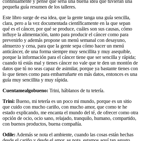
continuamente y pensé que sería una buena idea que tuvieran una
pequeña guía resumen de los talleres.
Este libro surge de esa idea, que la gente tanga una guía sencilla,
clara, pero a la vez documentada científicamente en la que sepan
qué es el cáncer, por qué se produce, cuáles son sus causas, cómo
influye la alimentación, tanto para producir el cáncer como para
prevenirlo y además propone un menú semanal con desayuno,
almuerzo y cena, para que la gente sepa cómo hacer un menú
anticáncer, de una forma siempre muy sencillita y muy asequible,
porque la información para el cáncer tiene que ser sencilla y rápida;
cuando tú estás mal y tienes cáncer no vale que te den un montón de
datos que tú no seas capaz de asimilar, porque ya bastante tienes con
lo que tienes como para embarruñarte en más datos, entonces es una
guía muy sencillita y muy rápida.
Cuentamealgobueno:
Trini, háblanos de tu tetería.
Trini:
Bueno, mi tetería es un poco mi mundo, porque es un sitio
que cuido con mucho cariño, con mucho amor, que como te he
estado explicando, me encanta el mundo del té, de ofrecer como otra
opción de ocio, ocio sano, relajado, tranquilo, humano, compartido,
con buenos productos, buena compañía.
Odile:
Además se nota el ambiente, cuando las cosas están hechas
desde el cariño y desde el amor, se nota, estamos aquí tan agusto,