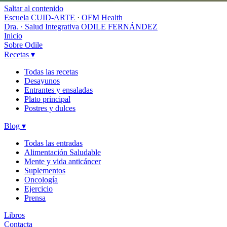
Saltar al contenido
Escuela CUID-ARTE
·
OFM Health
Dra. · Salud Integrativa
ODILE FERNÁNDEZ
Inicio
Sobre Odile
Recetas
▾
Todas las recetas
Desayunos
Entrantes y ensaladas
Plato principal
Postres y dulces
Blog
▾
Todas las entradas
Alimentación Saludable
Mente y vida anticáncer
Suplementos
Oncología
Ejercicio
Prensa
Libros
Contacta