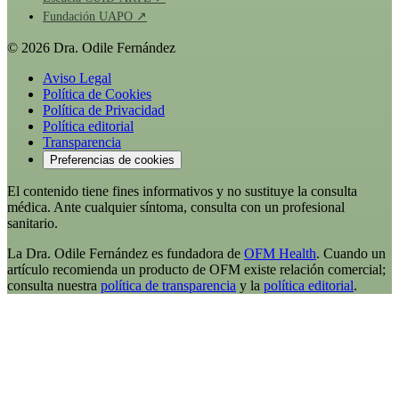
Fundación UAPO ↗
© 2026 Dra. Odile Fernández
Aviso Legal
Política de Cookies
Política de Privacidad
Política editorial
Transparencia
Preferencias de cookies
El contenido tiene fines informativos y no sustituye la consulta
médica. Ante cualquier síntoma, consulta con un profesional
sanitario.
La Dra. Odile Fernández es fundadora de
OFM Health
. Cuando un
artículo recomienda un producto de OFM existe relación comercial;
consulta nuestra
política de transparencia
y la
política editorial
.