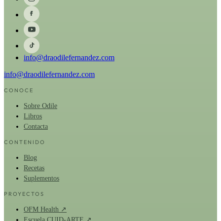
info@draodilefernandez.com
info@draodilefernandez.com
CONOCE
Sobre Odile
Libros
Contacta
CONTENIDO
Blog
Recetas
Suplementos
PROYECTOS
OFM Health ↗
Escuela CUID-ARTE ↗