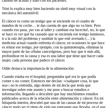
cambio de actitud y trato con los pacientes.
Trini lo explica muy bien haciendo un símil muy visual con la
mecánica del automóvil:
El cáncer es como un testigo que se enciende en el cuadro de
mandos de tu coche… te das cuenta de que algo no va bien. Pero
cuando eso pasa, ¡no vas al taller y cambian esa lucecita!, no, lo que
se hace es ver qué ha causado que se encienda ese testigo luminoso,
ir a la raíz del problema y sustituir lo que esté averiado (…) la
medicina actual cuando enfrenta el cáncer, en ocasiones lo que hace
es retirar ese testigo, por ejemplo, con la quimioterapia, eliminan la
mayor parte de las células cancerígenas, pero hay que ir más allá,
profundizar en la causa y esa es una labor que tiene que hacer cada
mujer, cada persona que padece el cáncer.
Odile destaca la importancia de la alimentación:
Cuando estaba en el hospital, preguntaba qué era lo que podía
comer o no comer. Entonces me decían: «cualquier cosa, lo que
sea»; no lo entendía, algo dentro de mí decía que tenía que
investigar sobre este asunto y me puse a buscar estudios e
información, llegando a descubrir que hay muchísimos estudios
publicados acerca de la relación entre alimentación y cáncer. En mi
búsqueda interior, descubrí que una de las causas de mi proceso de
cáncer pudo ser el ritmo de vida tan estresante que llevaba, en el que