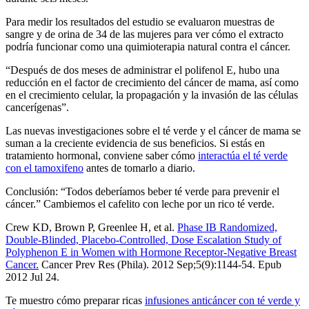
Para medir los resultados del estudio se evaluaron muestras de
sangre y de orina de 34 de las mujeres para ver cómo el extracto
podría funcionar como una quimioterapia natural contra el cáncer.
“Después de dos meses de administrar el polifenol E, hubo una
reducción en el factor de crecimiento del cáncer de mama, así como
en el crecimiento celular, la propagación y la invasión de las células
cancerígenas”.
Las nuevas investigaciones sobre el té verde y el cáncer de mama se
suman a la creciente evidencia de sus beneficios. Si estás en
tratamiento hormonal, conviene saber cómo
interactúa el té verde
con el tamoxifeno
antes de tomarlo a diario.
Conclusión: “Todos deberíamos beber té verde para prevenir el
cáncer.” Cambiemos el cafelito con leche por un rico té verde.
Crew KD, Brown P, Greenlee H, et al.
Phase IB Randomized,
Double-Blinded, Placebo-Controlled, Dose Escalation Study of
Polyphenon E in Women with Hormone Receptor-Negative Breast
Cancer.
Cancer Prev Res (Phila). 2012 Sep;5(9):1144-54. Epub
2012 Jul 24.
Te muestro cómo preparar ricas
infusiones anticáncer con té verde y