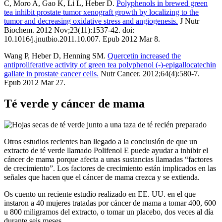
C, Moro A, Gao K, Li L, Heber D.
Polyphenols in brewed green
tea inhibit prostate tumor xenograft growth by localizing to the
tumor and decreasing oxidative stress and angiogenesis.
J Nutr
Biochem. 2012 Nov;23(11):1537-42. doi:
10.1016/j.jnutbio.2011.10.007. Epub 2012 Mar 8.
Wang P, Heber D, Henning SM.
Quercetin increased the
antiproliferative activity of green tea polyphenol (-)-epigallocatechin
gallate in prostate cancer cells.
Nutr Cancer. 2012;64(4):580-7.
Epub 2012 Mar 27.
Té verde y cáncer de mama
Otros estudios recientes han llegado a la conclusión de que un
extracto de té verde llamado Polifenol E puede ayudar a inhibir el
cáncer de mama porque afecta a unas sustancias llamadas “factores
de crecimiento”. Los factores de crecimiento están implicados en las
señales que hacen que el cáncer de mama crezca y se extienda.
Os cuento un reciente estudio realizado en EE. UU. en el que
instaron a 40 mujeres tratadas por cáncer de mama a tomar 400, 600
u 800 miligramos del extracto, o tomar un placebo, dos veces al día
durante seis meses.