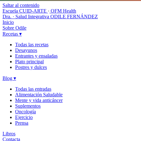
Saltar al contenido
Escuela CUID-ARTE
·
OFM Health
Dra. · Salud Integrativa
ODILE FERNÁNDEZ
Inicio
Sobre Odile
Recetas
▾
Todas las recetas
Desayunos
Entrantes y ensaladas
Plato principal
Postres y dulces
Blog
▾
Todas las entradas
Alimentación Saludable
Mente y vida anticáncer
Suplementos
Oncología
Ejercicio
Prensa
Libros
Contacta