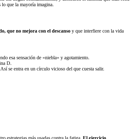
 lo que la mayoría imagina.
o, que no mejora con el descanso
y que interfiere con la vida
endo esa sensación de «niebla» y agotamiento.
ina D.
í se entra en un círculo vicioso del que cuesta salir.
ro estrategias más usadas contra la fatiga.
El ejercicio