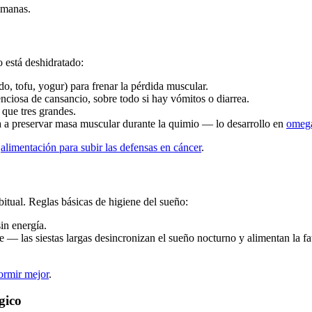
emanas.
 está deshidratado:
, tofu, yogur) para frenar la pérdida muscular.
lenciosa de cansancio, sobre todo si hay vómitos o diarrea.
 que tres grandes.
a preservar masa muscular durante la quimio — lo desarrollo en
omega
n
alimentación para subir las defensas en cáncer
.
itual. Reglas básicas de higiene del sueño:
sin energía.
 — las siestas largas desincronizan el sueño nocturno y alimentan la fa
ormir mejor
.
gico