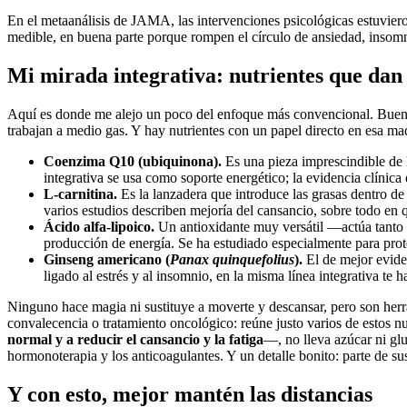
En el metaanálisis de JAMA, las intervenciones psicológicas estuvieron
medible, en buena parte porque rompen el círculo de ansiedad, insomni
Mi mirada integrativa: nutrientes que dan 
Aquí es donde me alejo un poco del enfoque más convencional. Buena 
trabajan a medio gas. Y hay nutrientes con un papel directo en esa ma
Coenzima Q10 (ubiquinona).
Es una pieza imprescindible de 
integrativa se usa como soporte energético; la evidencia clínica
L-carnitina.
Es la lanzadera que introduce las grasas dentro de 
varios estudios describen mejoría del cansancio, sobre todo en q
Ácido alfa-lipoico.
Un antioxidante muy versátil —actúa tanto 
producción de energía. Se ha estudiado especialmente para proteg
Ginseng americano (
Panax quinquefolius
).
El de mejor eviden
ligado al estrés y al insomnio, en la misma línea integrativa te h
Ninguno hace magia ni sustituye a moverte y descansar, pero son her
convalecencia o tratamiento oncológico: reúne justo varios de estos 
normal y a reducir el cansancio y la fatiga
—, no lleva azúcar ni gl
hormonoterapia y los anticoagulantes. Y un detalle bonito: parte de 
Y con esto, mejor mantén las distancias