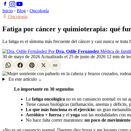
Inicio
›
Blog
›
Oncología
Oncología
Fatiga por cáncer y quimioterapia: qué fu
La fatiga es el síntoma más frecuente del cáncer y casi nunca se trata
Por
Dra. Odile Fernández
Médica de famili
30 de mayo de 2026
Actualizado el
25 de junio de 2026
12 min de le
En este artículo
⌄
Lo importante en 30 segundos
La
fatiga oncológica
no es un cansancio normal: es un 
Tiene causas biológicas (inflamación, anemia y déficits,
Lo que más funciona es el ejercicio:
un gran metaanáli
Aeróbico + fuerza
y el
yoga
son las modalidades con más
No hace falta correr maratones:
un poco de movimiento 
«No es un cansancio normal. Duermo diez horas y me levanto como si