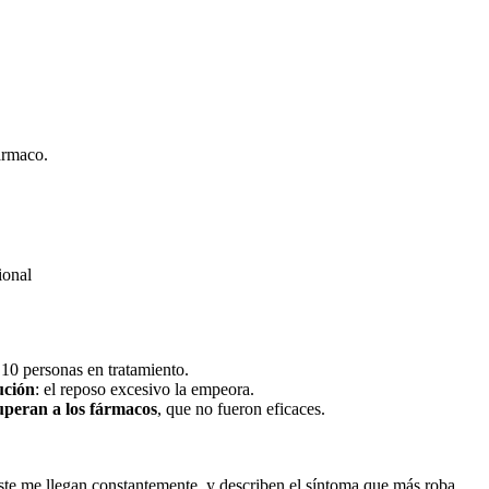
fármaco.
 10 personas en tratamiento.
ución
: el reposo excesivo la empeora.
superan a los fármacos
, que no fueron eficaces.
e me llegan constantemente, y describen el síntoma que más roba