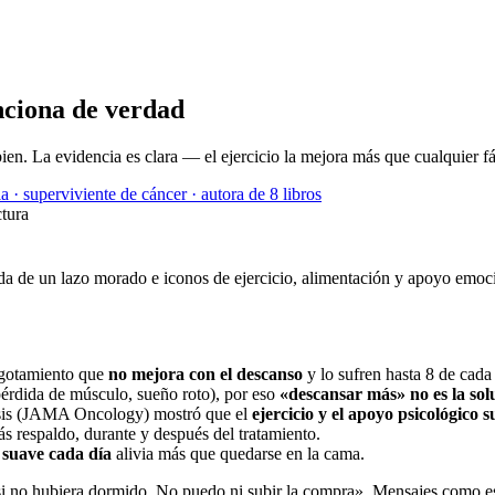
nciona de verdad
 bien. La evidencia es clara — el ejercicio la mejora más que cualquier 
a · superviviente de cáncer · autora de 8 libros
ctura
agotamiento que
no mejora con el descanso
y lo sufren hasta 8 de cada
 pérdida de músculo, sueño roto), por eso
«descansar más» no es la sol
sis (JAMA Oncology) mostró que el
ejercicio y el apoyo psicológico 
 respaldo, durante y después del tratamiento.
suave cada día
alivia más que quedarse en la cama.
 no hubiera dormido. No puedo ni subir la compra». Mensajes como est