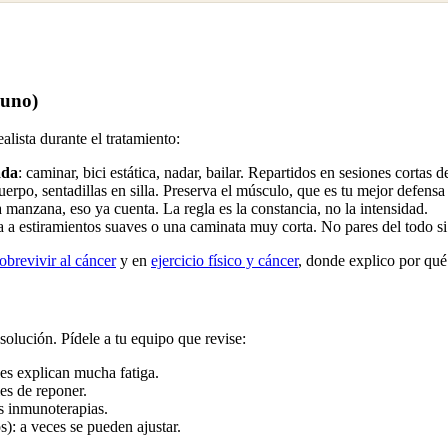
 uno)
alista durante el tratamiento:
ada
: caminar, bici estática, nadar, bailar. Repartidos en sesiones cortas 
uerpo, sentadillas en silla. Preserva el músculo, que es tu mejor defensa 
a manzana, eso ya cuenta. La regla es la constancia, no la intensidad.
ja a estiramientos suaves o una caminata muy corta. No pares del todo si
sobrevivir al cáncer
y en
ejercicio físico y cáncer
, donde explico por qué
solución. Pídele a tu equipo que revise:
les explican mucha fatiga.
les de reponer.
as inmunoterapias.
s): a veces se pueden ajustar.