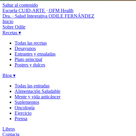
Saltar al contenido
Escuela CUID-ARTE
·
OFM Health
Dra. · Salud Integrativa
ODILE FERNÁNDEZ
Inicio
Sobre Odile
Recetas
▾
Todas las recetas
Desayunos
Entrantes y ensaladas
Plato principal
Postres y dulces
Blog
▾
Todas las entradas
Alimentación Saludable
Mente y vida anticáncer
Suplementos
Oncología
Ejercicio
Prensa
Libros
Contacta