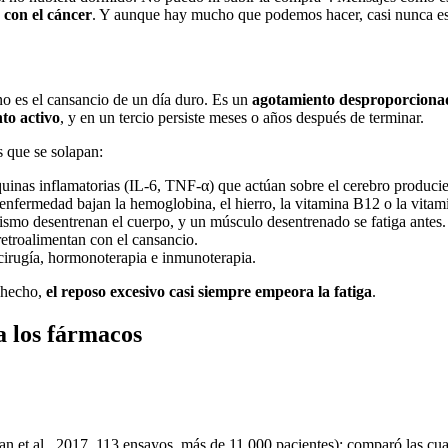
 con el cáncer
. Y aunque hay mucho que podemos hacer, casi nunca es
 no es el cansancio de un día duro. Es un
agotamiento desproporcionad
to activo
, y en un tercio persiste meses o años después de terminar.
s que se solapan:
quinas inflamatorias (IL-6, TNF-α) que actúan sobre el cerebro produci
 enfermedad bajan la hemoglobina, el hierro, la vitamina B12 o la vitam
smo desentrenan el cuerpo, y un músculo desentrenado se fatiga antes. As
retroalimentan con el cansancio.
, cirugía, hormonoterapia e inmunoterapia.
e hecho,
el reposo excesivo casi siempre empeora la fatiga
.
 a los fármacos
n et al., 2017, 113 ensayos, más de 11 000 pacientes): comparó las cuat