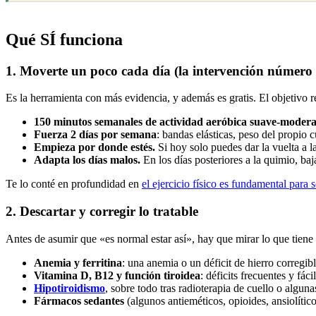
Qué SÍ funciona
1. Moverte un poco cada día (la intervención número
Es la herramienta con más evidencia, y además es gratis. El objetivo re
150 minutos semanales de actividad aeróbica suave-moder
Fuerza 2 días por semana
: bandas elásticas, peso del propio c
Empieza por donde estés.
Si hoy solo puedes dar la vuelta a l
Adapta los días malos.
En los días posteriores a la quimio, ba
Te lo conté en profundidad en
el ejercicio físico es fundamental para 
2. Descartar y corregir lo tratable
Antes de asumir que «es normal estar así», hay que mirar lo que tiene 
Anemia y ferritina
: una anemia o un déficit de hierro corregib
Vitamina D, B12 y función tiroidea
: déficits frecuentes y fáci
Hipotiroidismo
, sobre todo tras radioterapia de cuello o algun
Fármacos sedantes
(algunos antieméticos, opioides, ansiolítico