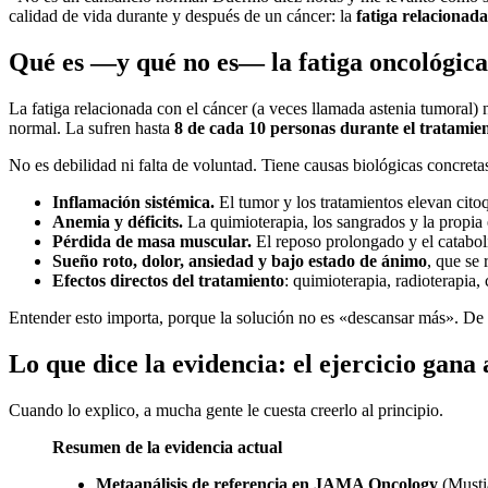
calidad de vida durante y después de un cáncer: la
fatiga relacionada
Qué es —y qué no es— la fatiga oncológica
La fatiga relacionada con el cáncer (a veces llamada astenia tumoral)
normal. La sufren hasta
8 de cada 10 personas durante el tratamien
No es debilidad ni falta de voluntad. Tiene causas biológicas concreta
Inflamación sistémica.
El tumor y los tratamientos elevan cito
Anemia y déficits.
La quimioterapia, los sangrados y la propia
Pérdida de masa muscular.
El reposo prolongado y el cataboli
Sueño roto, dolor, ansiedad y bajo estado de ánimo
, que se 
Efectos directos del tratamiento
: quimioterapia, radioterapia
Entender esto importa, porque la solución no es «descansar más». D
Lo que dice la evidencia: el ejercicio gana
Cuando lo explico, a mucha gente le cuesta creerlo al principio.
Resumen de la evidencia actual
Metaanálisis de referencia en JAMA Oncology
(Mustia