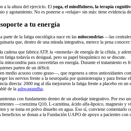
 a la altura del ejercicio. El
yoga, el mindfulness, la terapia cogniti
o y agotamiento. No es ponerse a «relajar» sin más: tiene evidencia de
soporte a tu energía
parte de la fatiga oncológica nace en las
mitocondrias
—las centrales
quinaria que, dentro de una mirada integrativa, merece la pena conocer:
la cadena que fabrica ATP, la «moneda» de energía de la célula, y adem
 en fatiga todavía es desigual, pero su papel bioquímico no se discute.
la mitocondria para convertirlas en energía. Durante el tratamiento es fr
uienes parten de un déficit.
en medio acuoso como graso—, que regenera a otros antioxidantes como 
er los nervios frente a la neuropatía por quimioterapia y para frenar el
cia directa: 2000 mg al día mejoraron la fatiga frente a placebo en un 
ablé de la
ashwagandha
.
ramientas con fundamento dentro de un abordaje integrativo. Por eso 
nutrientes —coenzima Q10, L-carnitina, ácido alfa-lipoico, magnesio y 
uten y se toma en polvo disuelto en agua. Eso sí, conviene comentarlo c
sus beneficios se donan a la Fundación UAPO de apoyo a pacientes con 