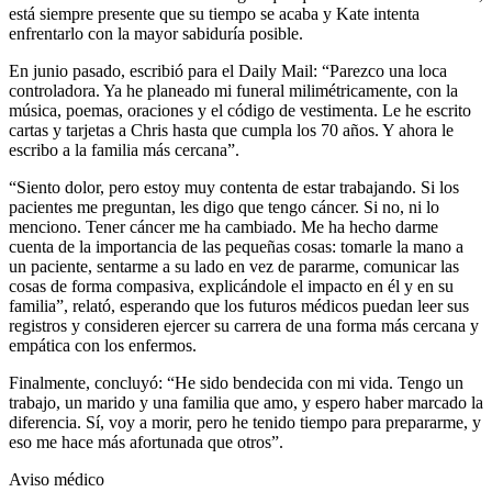
está siempre presente que su tiempo se acaba y Kate intenta
enfrentarlo con la mayor sabiduría posible.
En junio pasado, escribió para el Daily Mail: “Parezco una loca
controladora. Ya he planeado mi funeral milimétricamente, con la
música, poemas, oraciones y el código de vestimenta. Le he escrito
cartas y tarjetas a Chris hasta que cumpla los 70 años. Y ahora le
escribo a la familia más cercana”.
“Siento dolor, pero estoy muy contenta de estar trabajando. Si los
pacientes me preguntan, les digo que tengo cáncer. Si no, ni lo
menciono. Tener cáncer me ha cambiado. Me ha hecho darme
cuenta de la importancia de las pequeñas cosas: tomarle la mano a
un paciente, sentarme a su lado en vez de pararme, comunicar las
cosas de forma compasiva, explicándole el impacto en él y en su
familia”, relató, esperando que los futuros médicos puedan leer sus
registros y consideren ejercer su carrera de una forma más cercana y
empática con los enfermos.
Finalmente, concluyó: “He sido bendecida con mi vida. Tengo un
trabajo, un marido y una familia que amo, y espero haber marcado la
diferencia. Sí, voy a morir, pero he tenido tiempo para prepararme, y
eso me hace más afortunada que otros”.
Aviso médico