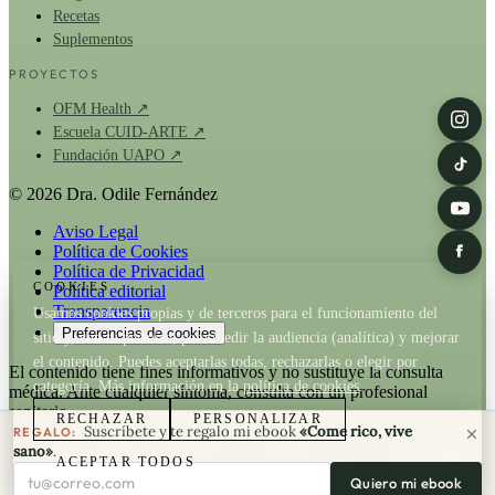
Recetas
Suplementos
PROYECTOS
OFM Health ↗
Escuela CUID-ARTE ↗
Fundación UAPO ↗
© 2026 Dra. Odile Fernández
Aviso Legal
Política de Cookies
Política de Privacidad
COOKIES
Política editorial
Transparencia
Usamos cookies propias y de terceros para el funcionamiento del
Preferencias de cookies
sitio y, con tu permiso, para medir la audiencia (analítica) y mejorar
el contenido. Puedes aceptarlas todas, rechazarlas o elegir por
El contenido tiene fines informativos y no sustituye la consulta
categoría. Más información en la
política de cookies
.
médica. Ante cualquier síntoma, consulta con un profesional
sanitario.
RECHAZAR
PERSONALIZAR
Suscríbete y te regalo mi ebook
«Come rico, vive
REGALO:
La Dra. Odile Fernández es fundadora de
OFM Health
. Cuando un
sano»
.
ACEPTAR TODOS
artículo recomienda un producto de OFM existe relación comercial;
Tu correo electrónico
Quiero mi ebook
consulta nuestra
política de transparencia
y la
política editorial
.