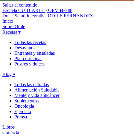
Saltar al contenido
Escuela CUID-ARTE
·
OFM Health
Dra. · Salud Integrativa
ODILE FERNÁNDEZ
Inicio
Sobre Odile
Recetas
▾
Todas las recetas
Desayunos
Entrantes y ensaladas
Plato principal
Postres y dulces
Blog
▾
Todas las entradas
Alimentación Saludable
Mente y vida anticáncer
Suplementos
Oncología
Ejercicio
Prensa
Libros
Contacta