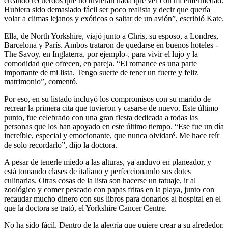
creando recuerdos que no tuvieran nada que ver con mi enfermedad.
Hubiera sido demasiado fácil ser poco realista y decir que quería
volar a climas lejanos y exóticos o saltar de un avión”, escribió Kate.
Ella, de North Yorkshire, viajó junto a Chris, su esposo, a Londres,
Barcelona y París. Ambos trataron de quedarse en buenos hoteles -
The Savoy, en Inglaterra, por ejemplo-, para vivir el lujo y la
comodidad que ofrecen, en pareja. “El romance es una parte
importante de mi lista. Tengo suerte de tener un fuerte y feliz
matrimonio”, comentó.
Por eso, en su listado incluyó los compromisos con su marido de
recrear la primera cita que tuvieron y casarse de nuevo. Este último
punto, fue celebrado con una gran fiesta dedicada a todas las
personas que los han apoyado en este último tiempo. “Ese fue un día
increíble, especial y emocionante, que nunca olvidaré. Me hace reír
de solo recordarlo”, dijo la doctora.
A pesar de tenerle miedo a las alturas, ya anduvo en planeador, y
está tomando clases de italiano y perfeccionando sus dotes
culinarias. Otras cosas de la lista son hacerse un tatuaje, ir al
zoológico y comer pescado con papas fritas en la playa, junto con
recaudar mucho dinero con sus libros para donarlos al hospital en el
que la doctora se trató, el Yorkshire Cancer Centre.
No ha sido fácil. Dentro de la alegría que quiere crear a su alrededor,