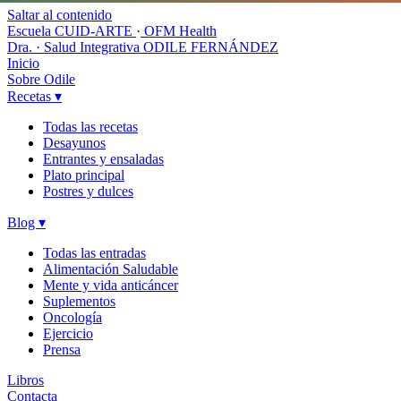
Saltar al contenido
Escuela CUID-ARTE
·
OFM Health
Dra. · Salud Integrativa
ODILE FERNÁNDEZ
Inicio
Sobre Odile
Recetas
▾
Todas las recetas
Desayunos
Entrantes y ensaladas
Plato principal
Postres y dulces
Blog
▾
Todas las entradas
Alimentación Saludable
Mente y vida anticáncer
Suplementos
Oncología
Ejercicio
Prensa
Libros
Contacta