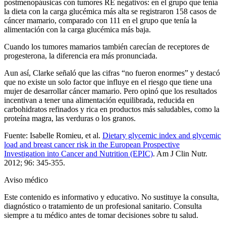
postmenopáusicas con tumores RE negativos: en el grupo que tenía
la dieta con la carga glucémica más alta se registraron 158 casos de
cáncer mamario, comparado con 111 en el grupo que tenía la
alimentación con la carga glucémica más baja.
Cuando los tumores mamarios también carecían de receptores de
progesterona, la diferencia era más pronunciada.
Aun así, Clarke señaló que las cifras “no fueron enormes” y destacó
que no existe un solo factor que influye en el riesgo que tiene una
mujer de desarrollar cáncer mamario. Pero opinó que los resultados
incentivan a tener una alimentación equilibrada, reducida en
carbohidratos refinados y rica en productos más saludables, como la
proteína magra, las verduras o los granos.
Fuente: Isabelle Romieu, et al.
Dietary glycemic index and glycemic
load and breast cancer risk in the European Prospective
Investigation into Cancer and Nutrition (EPIC)
. Am J Clin Nutr.
2012; 96: 345-355.
Aviso médico
Este contenido es informativo y educativo. No sustituye la consulta,
diagnóstico o tratamiento de un profesional sanitario. Consulta
siempre a tu médico antes de tomar decisiones sobre tu salud.