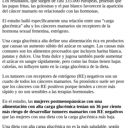
Los resultados, que surgen de casi 335.000 europeas, prueban que
las papas fritas, las golosinas y el pan blanco favorecen la aparición
del cáncer mamario no relacionado con las hormonas.
El estudio halló específicamente una relación entre una “carga
glucémica” alta y los cánceres mamarios sin receptores de la
hormona sexual femenina, estrógeno.
Una carga glucémica alta define una alimentación rica en productos
que causan un aumento súbito del azúcar en sangre. Las causas más
comunes son los alimentos procesados que incluyen harina blanca,
patatas y dulces. Una fruta dulce y jugosa también puede aumentar
el azúcar en sangre rápidamente, pero como las frutas tienen bajas
calorías, no influyen tanto en la carga glucémica de la dieta.
Los tumores con receptores de estrógeno (RE) negativos son un
cuarto de todos los cánceres mamarios. Su pronóstico suele ser peor
que los cánceres con RE positivos porque tienden a crecer más
rápido y no son sensibles a las terapias hormonales.
En el estudio, las
mujeres postmenopáusicas con una
alimentación con alta carga glucémica tenían un 36 por ciento
más riesgo de desarrollar tumores mamarios con RE negativos
que las mujeres con una dieta con la carga glucémica más baja.
Una dieta con alta carga glucémica no es la más saludable, según