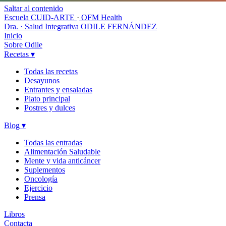
Saltar al contenido
Escuela CUID-ARTE
·
OFM Health
Dra. · Salud Integrativa
ODILE FERNÁNDEZ
Inicio
Sobre Odile
Recetas
▾
Todas las recetas
Desayunos
Entrantes y ensaladas
Plato principal
Postres y dulces
Blog
▾
Todas las entradas
Alimentación Saludable
Mente y vida anticáncer
Suplementos
Oncología
Ejercicio
Prensa
Libros
Contacta