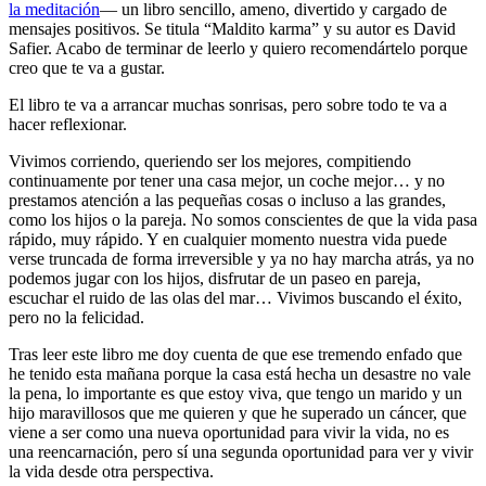
la meditación
— un libro sencillo, ameno, divertido y cargado de
mensajes positivos. Se titula “Maldito karma” y su autor es David
Safier. Acabo de terminar de leerlo y quiero recomendártelo porque
creo que te va a gustar.
El libro te va a arrancar muchas sonrisas, pero sobre todo te va a
hacer reflexionar.
Vivimos corriendo, queriendo ser los mejores, compitiendo
continuamente por tener una casa mejor, un coche mejor… y no
prestamos atención a las pequeñas cosas o incluso a las grandes,
como los hijos o la pareja. No somos conscientes de que la vida pasa
rápido, muy rápido. Y en cualquier momento nuestra vida puede
verse truncada de forma irreversible y ya no hay marcha atrás, ya no
podemos jugar con los hijos, disfrutar de un paseo en pareja,
escuchar el ruido de las olas del mar… Vivimos buscando el éxito,
pero no la felicidad.
Tras leer este libro me doy cuenta de que ese tremendo enfado que
he tenido esta mañana porque la casa está hecha un desastre no vale
la pena, lo importante es que estoy viva, que tengo un marido y un
hijo maravillosos que me quieren y que he superado un cáncer, que
viene a ser como una nueva oportunidad para vivir la vida, no es
una reencarnación, pero sí una segunda oportunidad para ver y vivir
la vida desde otra perspectiva.