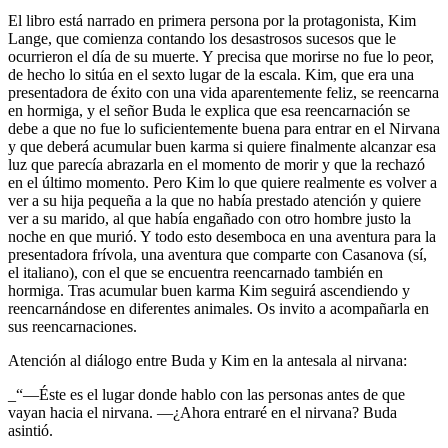
El libro está narrado en primera persona por la protagonista, Kim
Lange, que comienza contando los desastrosos sucesos que le
ocurrieron el día de su muerte. Y precisa que morirse no fue lo peor,
de hecho lo sitúa en el sexto lugar de la escala. Kim, que era una
presentadora de éxito con una vida aparentemente feliz, se reencarna
en hormiga, y el señor Buda le explica que esa reencarnación se
debe a que no fue lo suficientemente buena para entrar en el Nirvana
y que deberá acumular buen karma si quiere finalmente alcanzar esa
luz que parecía abrazarla en el momento de morir y que la rechazó
en el último momento. Pero Kim lo que quiere realmente es volver a
ver a su hija pequeña a la que no había prestado atención y quiere
ver a su marido, al que había engañado con otro hombre justo la
noche en que murió. Y todo esto desemboca en una aventura para la
presentadora frívola, una aventura que comparte con Casanova (sí,
el italiano), con el que se encuentra reencarnado también en
hormiga. Tras acumular buen karma Kim seguirá ascendiendo y
reencarnándose en diferentes animales. Os invito a acompañarla en
sus reencarnaciones.
Atención al diálogo entre Buda y Kim en la antesala al nirvana:
_“—Éste es el lugar donde hablo con las personas antes de que
vayan hacia el nirvana. —¿Ahora entraré en el nirvana? Buda
asintió.