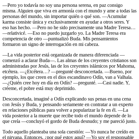
—Pero yo todavía no soy una persona serena, en paz consigo
misma. Alguien que viva en armonía con el mundo y ame a todas las
personas del mundo, sin importar quién o qué son. —Acumular
karma consiste única y exclusivamente en ayudar a otros seres. Y
eso has hecho. —Pero no he sido precisamente una Madre Teresa…
—relativicé. —Eso no puedo juzgarlo yo. La Madre Teresa era
competencia de otro —puntualizó Buda. Mis pensamientos
formaron un signo de interrogación en mi cabeza.
—La vida posterior está organizada de manera diferenciada —
comenzó a aclarar Buda—. Las almas de los creyentes cristianos son
administradas por Jesús, las de los creyentes islámicos por Mahoma,
etcétera. —¿Etcétera…? —pregunté desconcertada. —Bueno, por
ejemplo, los que creen en el dios escandinavo Odín, van a Valhala.
—¿Quién cree hoy en día en Odín? —pregunté. —Casi nadie. Y,
créeme, el pobre está muy deprimido.
Desconcertada, imaginé a Odín explicando sus penas en una cena
con Jesús y Buda, y pensando seriamente en contratar a un experto
en relaciones públicas para volver a popularizar la fe en él. —La
vida posterior a la muerte que recibe todo el mundo depende de lo
que creía —concluyó el gordo de Buda desnudo; y me pareció justo.
Todo aquello planteaba una sola cuestión: —Yo nunca he creído en
el nirvana. Entonces, ¿por qué estoy aquí? —Yo soy el responsable