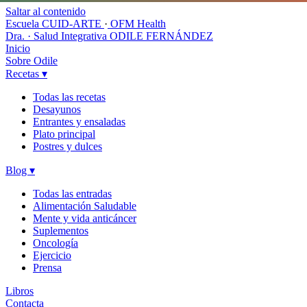
Saltar al contenido
Escuela CUID-ARTE
·
OFM Health
Dra. · Salud Integrativa
ODILE FERNÁNDEZ
Inicio
Sobre Odile
Recetas
▾
Todas las recetas
Desayunos
Entrantes y ensaladas
Plato principal
Postres y dulces
Blog
▾
Todas las entradas
Alimentación Saludable
Mente y vida anticáncer
Suplementos
Oncología
Ejercicio
Prensa
Libros
Contacta