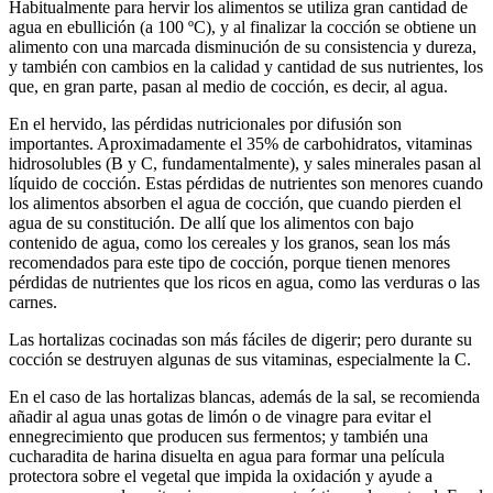
Habitualmente para hervir los alimentos se utiliza gran cantidad de
agua en ebullición (a 100 ºC), y al finalizar la cocción se obtiene un
alimento con una marcada disminución de su consistencia y dureza,
y también con cambios en la calidad y cantidad de sus nutrientes, los
que, en gran parte, pasan al medio de cocción, es decir, al agua.
En el hervido, las pérdidas nutricionales por difusión son
importantes. Aproximadamente el 35% de carbohidratos, vitaminas
hidrosolubles (B y C, fundamentalmente), y sales minerales pasan al
líquido de cocción. Estas pérdidas de nutrientes son menores cuando
los alimentos absorben el agua de cocción, que cuando pierden el
agua de su constitución. De allí que los alimentos con bajo
contenido de agua, como los cereales y los granos, sean los más
recomendados para este tipo de cocción, porque tienen menores
pérdidas de nutrientes que los ricos en agua, como las verduras o las
carnes.
Las hortalizas cocinadas son más fáciles de digerir; pero durante su
cocción se destruyen algunas de sus vitaminas, especialmente la C.
En el caso de las hortalizas blancas, además de la sal, se recomienda
añadir al agua unas gotas de limón o de vinagre para evitar el
ennegrecimiento que producen sus fermentos; y también una
cucharadita de harina disuelta en agua para formar una película
protectora sobre el vegetal que impida la oxidación y ayude a