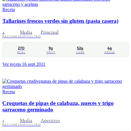
Receta
Tallarines frescos verdes sin gluten (pasta casera)
4
Media
Principal
RACIONES
DIFICULTAD
270
9g
52g
4g
KCAL
PROT
CARB
GRASA
Ver receta
16 sept 2011
Receta
Croquetas de pipas de calabaza, nueces y trigo
sarraceno germinado
5
Media
Aperitivo
RACIONES
DIFICULTAD