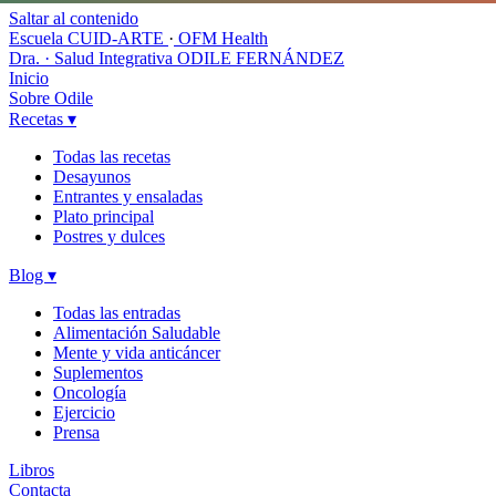
Saltar al contenido
Escuela CUID-ARTE
·
OFM Health
Dra. · Salud Integrativa
ODILE FERNÁNDEZ
Inicio
Sobre Odile
Recetas
▾
Todas las recetas
Desayunos
Entrantes y ensaladas
Plato principal
Postres y dulces
Blog
▾
Todas las entradas
Alimentación Saludable
Mente y vida anticáncer
Suplementos
Oncología
Ejercicio
Prensa
Libros
Contacta