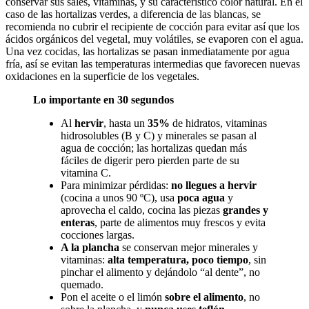
conservar sus sales, vitaminas, y su característico color natural. En el
caso de las hortalizas verdes, a diferencia de las blancas, se
recomienda no cubrir el recipiente de cocción para evitar así que los
ácidos orgánicos del vegetal, muy volátiles, se evaporen con el agua.
Una vez cocidas, las hortalizas se pasan inmediatamente por agua
fría, así se evitan las temperaturas intermedias que favorecen nuevas
oxidaciones en la superficie de los vegetales.
Lo importante en 30 segundos
Al
hervir
, hasta un
35%
de hidratos, vitaminas
hidrosolubles (B y C) y minerales se pasan al
agua de cocción; las hortalizas quedan más
fáciles de digerir pero pierden parte de su
vitamina C.
Para minimizar pérdidas:
no llegues a hervir
(cocina a unos 90 ºC), usa
poca agua
y
aprovecha el caldo, cocina las piezas
grandes y
enteras
, parte de alimentos muy frescos y evita
cocciones largas.
A la plancha
se conservan mejor minerales y
vitaminas:
alta temperatura, poco tiempo
, sin
pinchar el alimento y dejándolo “al dente”, no
quemado.
Pon el aceite o el limón
sobre el alimento
, no