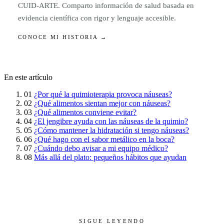
CUID-ARTE. Comparto información de salud basada en
evidencia científica con rigor y lenguaje accesible.
CONOCE MI HISTORIA →
En este artículo
01
¿Por qué la quimioterapia provoca náuseas?
02
¿Qué alimentos sientan mejor con náuseas?
03
¿Qué alimentos conviene evitar?
04
¿El jengibre ayuda con las náuseas de la quimio?
05
¿Cómo mantener la hidratación si tengo náuseas?
06
¿Qué hago con el sabor metálico en la boca?
07
¿Cuándo debo avisar a mi equipo médico?
08
Más allá del plato: pequeños hábitos que ayudan
SIGUE LEYENDO