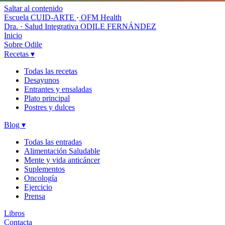
Saltar al contenido
Escuela CUID-ARTE
·
OFM Health
Dra. · Salud Integrativa
ODILE FERNÁNDEZ
Inicio
Sobre Odile
Recetas
▾
Todas las recetas
Desayunos
Entrantes y ensaladas
Plato principal
Postres y dulces
Blog
▾
Todas las entradas
Alimentación Saludable
Mente y vida anticáncer
Suplementos
Oncología
Ejercicio
Prensa
Libros
Contacta