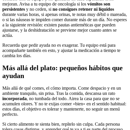
mejoran. Avisa a tu equipo de oncología si los
vómitos son
persistentes
y no ceden, si
no consigues retener ni líquidos
durante varias horas, si apenas orinas, te notas muy débil o mareada,
o si las náuseas te impiden comer durante más de un día. No esperes
a la siguiente revisión: existen pautas antieméticas que pueden
ajustarse, y la deshidratación se previene mejor cuanto antes se
actúa.
Recuerda que pedir ayuda no es exagerar. Tu equipo está para
acompañarte también en esto, y ajustar la medicación a tiempo te
cambia los días.
Más allá del plato: pequeños hábitos que
ayudan
Más allá de qué comes, el cómo importa. Come despacio y en un
ambiente tranquilo, sin prisa. Tras la comida, descansa un rato
incorporada
, no tumbada del todo. Airea la casa para que no se
acumulen olores. Y no te exijas comer «bien» en el sentido habitual:
estos días, el objetivo es tolerar y mantenerte, no seguir un menú
perfecto.
Si cierto alimento te sienta bien, repítelo sin culpa. Cada persona
tolera cosas distintas, y aprender qué te va a ti es parte del proceso.