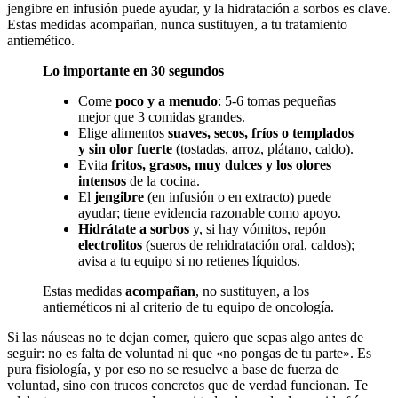
jengibre en infusión puede ayudar, y la hidratación a sorbos es clave.
Estas medidas acompañan, nunca sustituyen, a tu tratamiento
antiemético.
Lo importante en 30 segundos
Come
poco y a menudo
: 5-6 tomas pequeñas
mejor que 3 comidas grandes.
Elige alimentos
suaves, secos, fríos o templados
y sin olor fuerte
(tostadas, arroz, plátano, caldo).
Evita
fritos, grasos, muy dulces y los olores
intensos
de la cocina.
El
jengibre
(en infusión o en extracto) puede
ayudar; tiene evidencia razonable como apoyo.
Hidrátate a sorbos
y, si hay vómitos, repón
electrolitos
(sueros de rehidratación oral, caldos);
avisa a tu equipo si no retienes líquidos.
Estas medidas
acompañan
, no sustituyen, a los
antieméticos ni al criterio de tu equipo de oncología.
Si las náuseas no te dejan comer, quiero que sepas algo antes de
seguir: no es falta de voluntad ni que «no pongas de tu parte». Es
pura fisiología, y por eso no se resuelve a base de fuerza de
voluntad, sino con trucos concretos que de verdad funcionan. Te