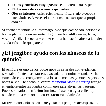
Fritos y comidas muy grasas
: se digieren lentas y pesan.
Platos muy dulces o muy especiados
.
Olores intensos
: café recién hecho, fritura, ajo o cebolla
cocinándose. A veces el olor da más náusea que la propia
comida.
Si cocinar te remueve el estómago, pide que cocine otra persona o
tira de platos que no necesiten fogón: un bocadillo suave, fruta,
yogur. Ventilar la cocina y comer en una habitación aireada también
ayuda más de lo que parece.
¿El jengibre ayuda con las náuseas de la
quimio?
El jengibre es uno de los pocos apoyos naturales con evidencia
razonable frente a las náuseas asociadas a la quimioterapia. Se ha
estudiado como complemento a los antieméticos, y muchas personas
notan alivio. De hecho, el centro
Memorial Sloan Kettering
recoge
el jengibre entre las plantas con interés para aliviar las náuseas.
Puedes tomarlo en
infusión
(un trozo fresco en agua caliente),
rallado en una compota, o en
extracto
estandarizado.
Mi recomendación es prudente y clara: el jengibre
acompaña
, no