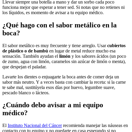
Llevar siempre una botella a mano y dar un sorbo cada poco
funciona mejor que esperar a tener sed. Si notas que no retienes ni
los líquidos, es momento de avisar a tu equipo médico.
¿Qué hago con el sabor metálico en la
boca?
El sabor metálico es muy frecuente y tiene arreglo. Usar
cubiertos
de plástico o de bambú
en lugar de metal reduce mucho esa
sensación. También ayudan el
limón
y los sabores ácidos (un poco
de zumo, agua con limón, caramelos sin azúcar de limón o menta),
que despejan el paladar.
Lavarte los dientes o enjuagarte la boca antes de comer deja un
sabor más neutro. Y a veces basta con cambiar la receta: si la carne
te sabe mal, sustitúyela esos días por huevo, legumbre suave,
pescado blanco o lácteos.
¿Cuándo debo avisar a mi equipo
médico?
El
Instituto Nacional del Cáncer
recomienda manejar las náuseas en
contacto con tu equipo y no quedarte en casa esperando si no