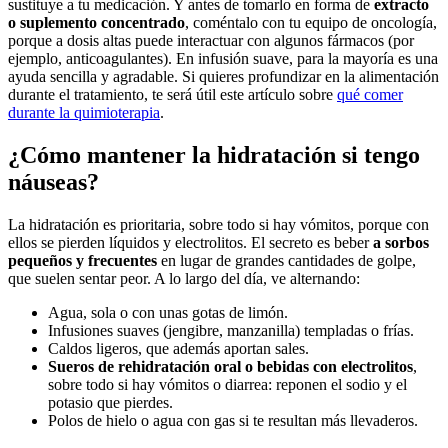
sustituye a tu medicación. Y antes de tomarlo en forma de
extracto
o suplemento concentrado
, coméntalo con tu equipo de oncología,
porque a dosis altas puede interactuar con algunos fármacos (por
ejemplo, anticoagulantes). En infusión suave, para la mayoría es una
ayuda sencilla y agradable. Si quieres profundizar en la alimentación
durante el tratamiento, te será útil este artículo sobre
qué comer
durante la quimioterapia
.
¿Cómo mantener la hidratación si tengo
náuseas?
La hidratación es prioritaria, sobre todo si hay vómitos, porque con
ellos se pierden líquidos y electrolitos. El secreto es beber
a sorbos
pequeños y frecuentes
en lugar de grandes cantidades de golpe,
que suelen sentar peor. A lo largo del día, ve alternando:
Agua, sola o con unas gotas de limón.
Infusiones suaves (jengibre, manzanilla) templadas o frías.
Caldos ligeros, que además aportan sales.
Sueros de rehidratación oral o bebidas con electrolitos
,
sobre todo si hay vómitos o diarrea: reponen el sodio y el
potasio que pierdes.
Polos de hielo o agua con gas si te resultan más llevaderos.