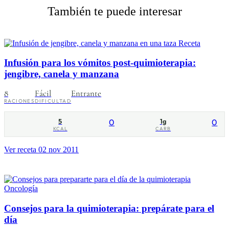
También te puede interesar
Receta
Infusión para los vómitos post-quimioterapia:
jengibre, canela y manzana
8
Fácil
Entrante
RACIONES
DIFICULTAD
5
0
1g
0
KCAL
CARB
Ver receta
02 nov 2011
Oncología
Consejos para la quimioterapia: prepárate para el
día