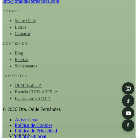
info@draodilefernandez.com
CONOCE
Sobre Odile
Libros
Contacta
CONTENIDO
Blog
Recetas
Suplementos
PROYECTOS
OFM Health ↗
Escuela CUID-ARTE ↗
Fundación UAPO ↗
© 2026 Dra. Odile Fernández
Aviso Legal
Política de Cookies
Política de Privacidad
COOKIES
Política editorial